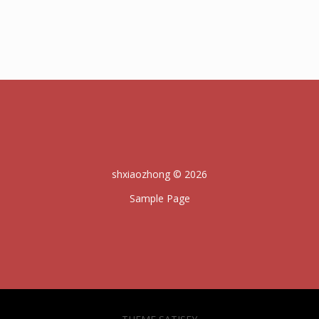
shxiaozhong © 2026
Sample Page