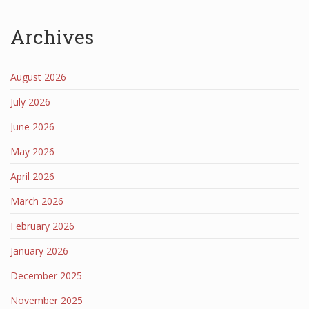
Archives
August 2026
July 2026
June 2026
May 2026
April 2026
March 2026
February 2026
January 2026
December 2025
November 2025