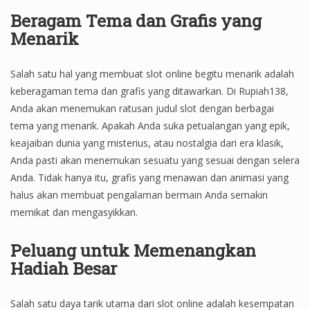
Beragam Tema dan Grafis yang
Menarik
Salah satu hal yang membuat slot online begitu menarik adalah
keberagaman tema dan grafis yang ditawarkan. Di Rupiah138,
Anda akan menemukan ratusan judul slot dengan berbagai
tema yang menarik. Apakah Anda suka petualangan yang epik,
keajaiban dunia yang misterius, atau nostalgia dari era klasik,
Anda pasti akan menemukan sesuatu yang sesuai dengan selera
Anda. Tidak hanya itu, grafis yang menawan dan animasi yang
halus akan membuat pengalaman bermain Anda semakin
memikat dan mengasyikkan.
Peluang untuk Memenangkan
Hadiah Besar
Salah satu daya tarik utama dari slot online adalah kesempatan