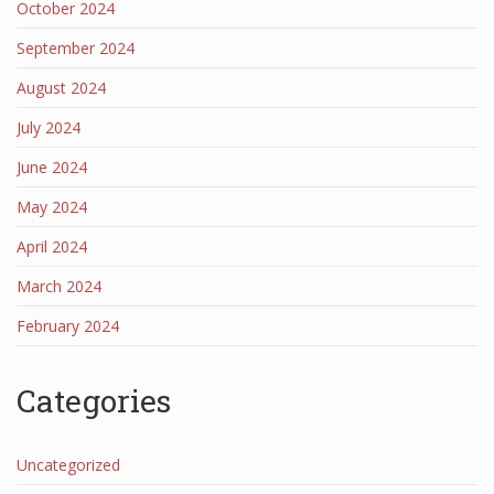
October 2024
September 2024
August 2024
July 2024
June 2024
May 2024
April 2024
March 2024
February 2024
Categories
Uncategorized