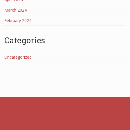
March 2024
February 2024
Categories
Uncategorized