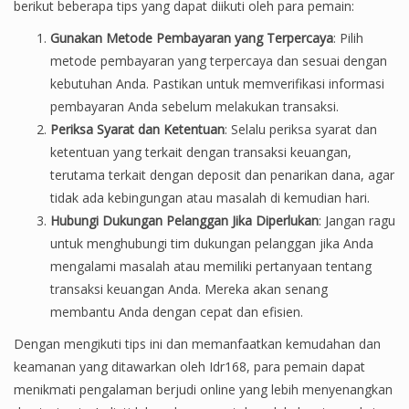
berikut beberapa tips yang dapat diikuti oleh para pemain:
Gunakan Metode Pembayaran yang Terpercaya
: Pilih
metode pembayaran yang terpercaya dan sesuai dengan
kebutuhan Anda. Pastikan untuk memverifikasi informasi
pembayaran Anda sebelum melakukan transaksi.
Periksa Syarat dan Ketentuan
: Selalu periksa syarat dan
ketentuan yang terkait dengan transaksi keuangan,
terutama terkait dengan deposit dan penarikan dana, agar
tidak ada kebingungan atau masalah di kemudian hari.
Hubungi Dukungan Pelanggan Jika Diperlukan
: Jangan ragu
untuk menghubungi tim dukungan pelanggan jika Anda
mengalami masalah atau memiliki pertanyaan tentang
transaksi keuangan Anda. Mereka akan senang
membantu Anda dengan cepat dan efisien.
Dengan mengikuti tips ini dan memanfaatkan kemudahan dan
keamanan yang ditawarkan oleh Idr168, para pemain dapat
menikmati pengalaman berjudi online yang lebih menyenangkan