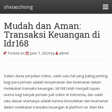
shxiaozhong
Mudah dan Aman:
Transaksi Keuangan di
Idr168
Posted on
June 7, 2024
by
admin
Dalam dunia perjudian online, salah satu hal yang paling penting
bagi para pemain adalah kenyamanan dan keamanan dalam
melakukan transaksi keuangan. Idr168 telah menjadi tujuan
utama bagi banyak pemain judi online di Indonesia, dan salah
satu alasan utamanya adalah karena kemudahan dan keamanan
dalam melakukan transaksi keuangan di platform ini. Mari kita