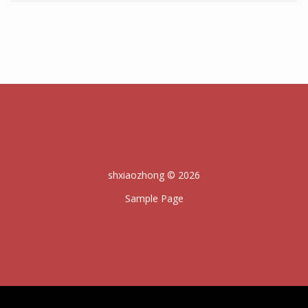
shxiaozhong © 2026
Sample Page