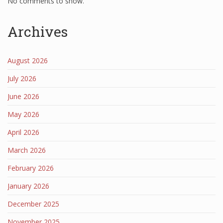
No comments to show.
Archives
August 2026
July 2026
June 2026
May 2026
April 2026
March 2026
February 2026
January 2026
December 2025
November 2025