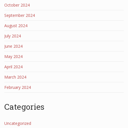
October 2024
September 2024
August 2024
July 2024
June 2024
May 2024
April 2024
March 2024
February 2024
Categories
Uncategorized