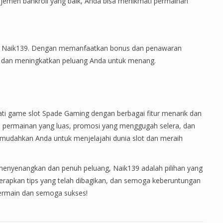
jemen bankroll yang baik, Anda bisa menikmati permainan
leh Naik139. Dengan memanfaatkan bonus dan penawaran
 dan meningkatkan peluang Anda untuk menang.
i game slot Spade Gaming dengan berbagai fitur menarik dan
permainan yang luas, promosi yang menggugah selera, dan
udahkan Anda untuk menjelajahi dunia slot dan meraih
 menyenangkan dan penuh peluang, Naik139 adalah pilihan yang
terapkan tips yang telah dibagikan, dan semoga keberuntungan
bermain dan semoga sukses!