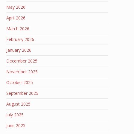
May 2026
April 2026
March 2026
February 2026
January 2026
December 2025
November 2025
October 2025
September 2025
August 2025
July 2025
June 2025