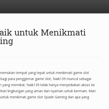
baik untuk Menikmati
ing
enemukan tempat yang tepat untuk menikmati game slot
un, bagi para penggemar game slot, Naik139 muncul sebagai
 yang memikat. Naik139 tidak hanya menyediakan akses ke
arkan lingkungan yang aman dan nyaman untuk bermain. Mari
 untuk menikmati game slot Spade Gaming dan apa yang