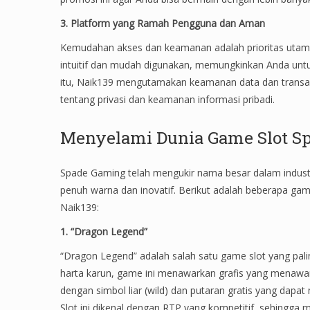
3. Platform yang Ramah Pengguna dan Aman
Kemudahan akses dan keamanan adalah prioritas utama
intuitif dan mudah digunakan, memungkinkan Anda unt
itu, Naik139 mengutamakan keamanan data dan transak
tentang privasi dan keamanan informasi pribadi.
Menyelami Dunia Game Slot S
Spade Gaming telah mengukir nama besar dalam indus
penuh warna dan inovatif. Berikut adalah beberapa gam
Naik139:
1. “Dragon Legend”
“Dragon Legend” adalah salah satu game slot yang pal
harta karun, game ini menawarkan grafis yang menawa
dengan simbol liar (wild) dan putaran gratis yang dap
Slot ini dikenal dengan RTP yang kompetitif, sehingga 