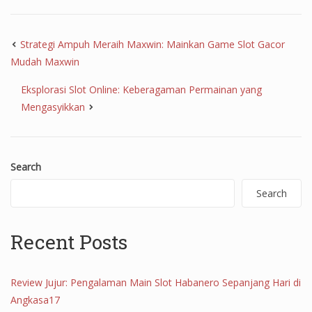
Strategi Ampuh Meraih Maxwin: Mainkan Game Slot Gacor
Mudah Maxwin
Eksplorasi Slot Online: Keberagaman Permainan yang
Mengasyikkan
Search
Search
Recent Posts
Review Jujur: Pengalaman Main Slot Habanero Sepanjang Hari di
Angkasa17