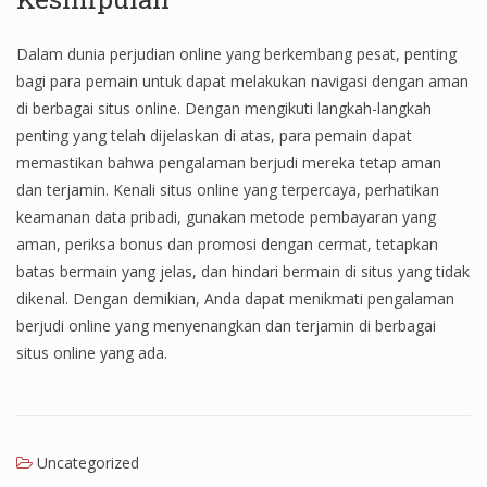
Dalam dunia perjudian online yang berkembang pesat, penting
bagi para pemain untuk dapat melakukan navigasi dengan aman
di berbagai situs online. Dengan mengikuti langkah-langkah
penting yang telah dijelaskan di atas, para pemain dapat
memastikan bahwa pengalaman berjudi mereka tetap aman
dan terjamin. Kenali situs online yang terpercaya, perhatikan
keamanan data pribadi, gunakan metode pembayaran yang
aman, periksa bonus dan promosi dengan cermat, tetapkan
batas bermain yang jelas, dan hindari bermain di situs yang tidak
dikenal. Dengan demikian, Anda dapat menikmati pengalaman
berjudi online yang menyenangkan dan terjamin di berbagai
situs online yang ada.
Uncategorized