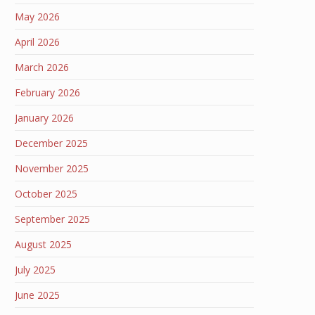
May 2026
April 2026
March 2026
February 2026
January 2026
December 2025
November 2025
October 2025
September 2025
August 2025
July 2025
June 2025