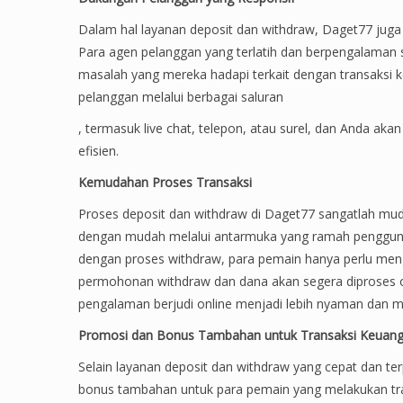
Dalam hal layanan deposit dan withdraw, Daget77 jug
Para agen pelanggan yang terlatih dan berpengalaman
masalah yang mereka hadapi terkait dengan transaksi
pelanggan melalui berbagai saluran
, termasuk live chat, telepon, atau surel, dan Anda 
efisien.
Kemudahan Proses Transaksi
Proses deposit dan withdraw di Daget77 sangatlah mu
dengan mudah melalui antarmuka yang ramah pengguna d
dengan proses withdraw, para pemain hanya perlu meng
permohonan withdraw dan dana akan segera diproses o
pengalaman berjudi online menjadi lebih nyaman dan 
Promosi dan Bonus Tambahan untuk Transaksi Keuan
Selain layanan deposit dan withdraw yang cepat dan t
bonus tambahan untuk para pemain yang melakukan tra