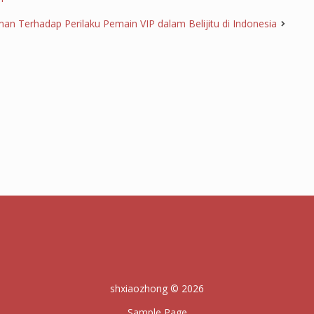
n Terhadap Perilaku Pemain VIP dalam Belijitu di Indonesia
shxiaozhong © 2026
Sample Page