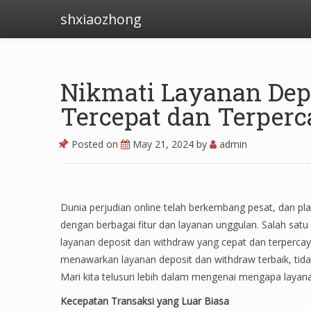
shxiaozhong
Nikmati Layanan Dep
Tercepat dan Terperc
Posted on
May 21, 2024
by
admin
Dunia perjudian online telah berkembang pesat, dan pl
dengan berbagai fitur dan layanan unggulan. Salah sat
layanan deposit dan withdraw yang cepat dan terpercaya
menawarkan layanan deposit dan withdraw terbaik, tida
Mari kita telusuri lebih dalam mengenai mengapa layan
Kecepatan Transaksi yang Luar Biasa