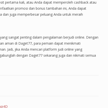
it pertama kali, atau Anda dapat memperoleh cashback atau
nfaatkan promosi dan bonus tambahan ini, Anda dapat
nda dan juga memperbesar peluang Anda untuk meraih
 yang sangat penting dalam pengalaman berjudi online. Dengan
 dan aman di Daget77, para pemain dapat menikmati
. Jadi, jika Anda mencari platform judi online yang
rgabunglah dengan Daget77 sekarang juga dan nikmati semua
opi4D