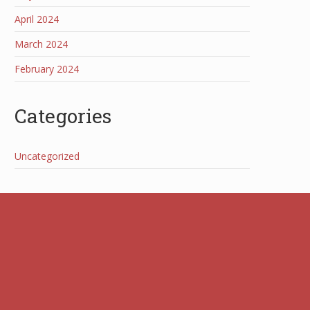
April 2024
March 2024
February 2024
Categories
Uncategorized