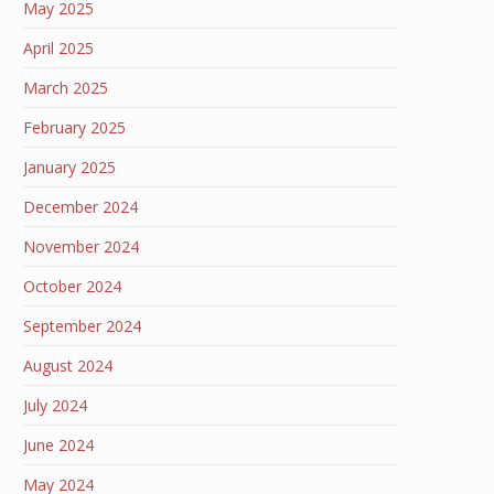
May 2025
April 2025
March 2025
February 2025
January 2025
December 2024
November 2024
October 2024
September 2024
August 2024
July 2024
June 2024
May 2024