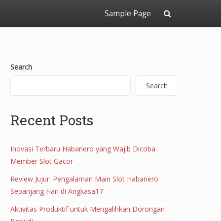
Sample Page
Search
Search
Recent Posts
Inovasi Terbaru Habanero yang Wajib Dicoba
Member Slot Gacor
Review Jujur: Pengalaman Main Slot Habanero
Sepanjang Hari di Angkasa17
Aktivitas Produktif untuk Mengalihkan Dorongan