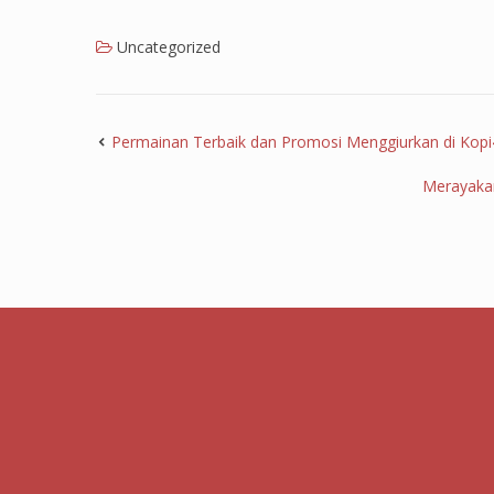
Uncategorized
Permainan Terbaik dan Promosi Menggiurkan di Kop
Merayakan