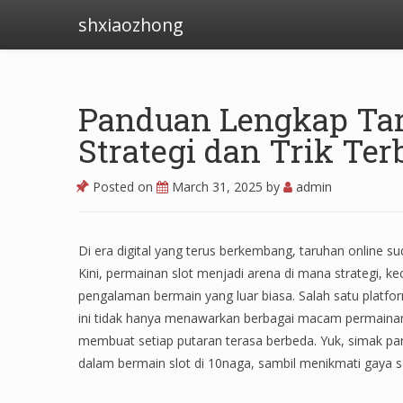
shxiaozhong
Panduan Lengkap Taru
Strategi dan Trik Ter
Posted on
March 31, 2025
by
admin
Di era digital yang terus berkembang, taruhan online 
Kini, permainan slot menjadi arena di mana strategi, k
pengalaman bermain yang luar biasa. Salah satu platfo
ini tidak hanya menawarkan berbagai macam permainan, t
membuat setiap putaran terasa berbeda. Yuk, simak pan
dalam bermain slot di 10naga, sambil menikmati gaya sa