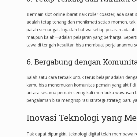
Bermain slot online ibarat naik roller coaster; ada saa
adalah tetap tenang dan menikmati setiap momen, tak 
patah semangat. Ingatlah bahwa setiap putaran adalah
maupun kalah—adalah pelajaran yang berharga. Seperti k
tawa di tengah kesulitan bisa membuat perjalananmu
6. Bergabung dengan Komunit
Salah satu cara terbaik untuk terus belajar adalah d
kamu bisa menemukan komunitas pemain yang aktif di fo
antara sesama pemain sering kali membuka wawasan baru
pengalaman bisa menginspirasi strategi-strategi bar
Inovasi Teknologi yang M
Tak dapat dipungkiri, teknologi digital telah membawa r