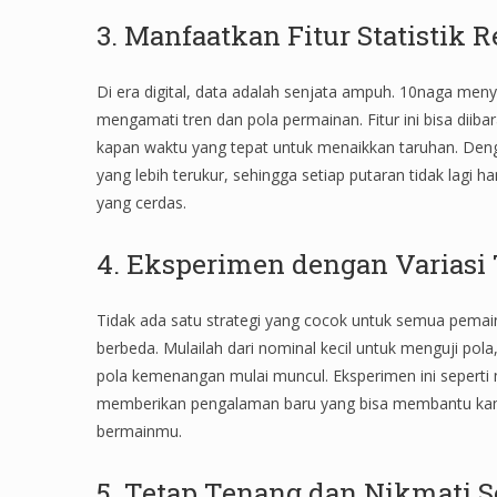
3. Manfaatkan Fitur Statistik 
Di era digital, data adalah senjata ampuh. 10naga meny
mengamati tren dan pola permainan. Fitur ini bisa diib
kapan waktu yang tepat untuk menaikkan taruhan. Deng
yang lebih terukur, sehingga setiap putaran tidak lag
yang cerdas.
4. Eksperimen dengan Variasi
Tidak ada satu strategi yang cocok untuk semua pemai
berbeda. Mulailah dari nominal kecil untuk menguji po
pola kemenangan mulai muncul. Eksperimen ini seperti
memberikan pengalaman baru yang bisa membantu kam
bermainmu.
5. Tetap Tenang dan Nikmati 