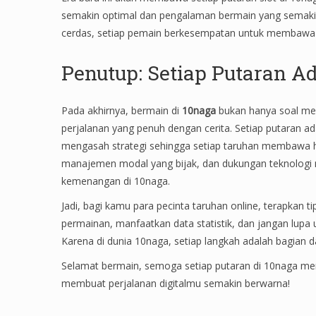
semakin optimal dan pengalaman bermain yang semakin i
cerdas, setiap pemain berkesempatan untuk membawa t
Penutup: Setiap Putaran 
Pada akhirnya, bermain di
10naga
bukan hanya soal men
perjalanan yang penuh dengan cerita. Setiap putaran ad
mengasah strategi sehingga setiap taruhan membawa h
manajemen modal yang bijak, dan dukungan teknologi 
kemenangan di 10naga.
Jadi, bagi kamu para pecinta taruhan online, terapkan ti
permainan, manfaatkan data statistik, dan jangan lupa
Karena di dunia 10naga, setiap langkah adalah bagian d
Selamat bermain, semoga setiap putaran di 10naga memb
membuat perjalanan digitalmu semakin berwarna!