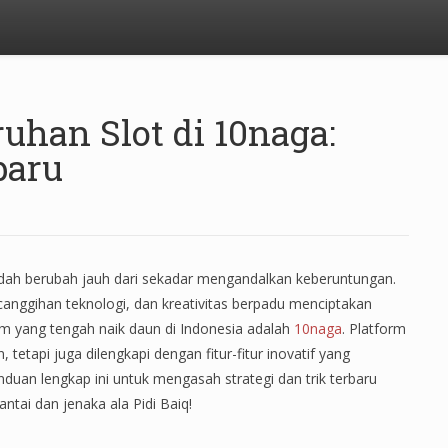
han Slot di 10naga:
baru
sudah berubah jauh dari sekadar mengandalkan keberuntungan.
ecanggihan teknologi, dan kreativitas berpadu menciptakan
rm yang tengah naik daun di Indonesia adalah
10naga
. Platform
etapi juga dilengkapi dengan fitur-fitur inovatif yang
duan lengkap ini untuk mengasah strategi dan trik terbaru
ntai dan jenaka ala Pidi Baiq!