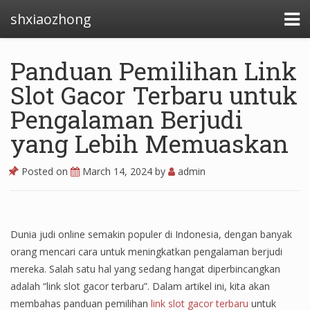
shxiaozhong
Panduan Pemilihan Link
Slot Gacor Terbaru untuk
Pengalaman Berjudi
yang Lebih Memuaskan
Posted on
March 14, 2024
by
admin
Dunia judi online semakin populer di Indonesia, dengan banyak
orang mencari cara untuk meningkatkan pengalaman berjudi
mereka. Salah satu hal yang sedang hangat diperbincangkan
adalah “link slot gacor terbaru”. Dalam artikel ini, kita akan
membahas panduan pemilihan
link slot gacor terbaru
untuk