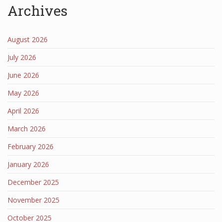
Archives
August 2026
July 2026
June 2026
May 2026
April 2026
March 2026
February 2026
January 2026
December 2025
November 2025
October 2025