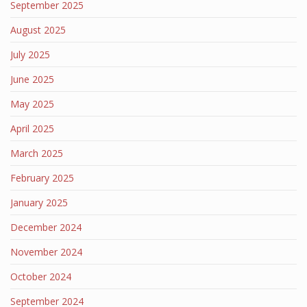
September 2025
August 2025
July 2025
June 2025
May 2025
April 2025
March 2025
February 2025
January 2025
December 2024
November 2024
October 2024
September 2024