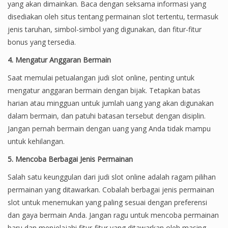
yang akan dimainkan. Baca dengan seksama informasi yang
disediakan oleh situs tentang permainan slot tertentu, termasuk
jenis taruhan, simbol-simbol yang digunakan, dan fitur-fitur
bonus yang tersedia.
4. Mengatur Anggaran Bermain
Saat memulai petualangan judi slot online, penting untuk
mengatur anggaran bermain dengan bijak. Tetapkan batas
harian atau mingguan untuk jumlah uang yang akan digunakan
dalam bermain, dan patuhi batasan tersebut dengan disiplin.
Jangan pernah bermain dengan uang yang Anda tidak mampu
untuk kehilangan.
5. Mencoba Berbagai Jenis Permainan
Salah satu keunggulan dari judi slot online adalah ragam pilihan
permainan yang ditawarkan. Cobalah berbagai jenis permainan
slot untuk menemukan yang paling sesuai dengan preferensi
dan gaya bermain Anda. Jangan ragu untuk mencoba permainan
baru dan menjelajahi fitur-fitur yang ditawarkan oleh masing-