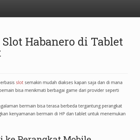
lot Habanero di Tablet
t
erbasis
slot
semakin mudah diakses kapan saja dan di mana
i pemain bisa menikmati berbagai game dari provider seperti
galaman bermain bisa terasa berbeda tergantung perangkat
kan kenyamanan bermain di HP dan tablet untuk menemukan
i ke Perangkat Mobile