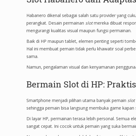
Habanero dikenal sebagai salah satu provider yang c
perangkat. Desain permainan
slot
mereka dibuat respons
mengurangi kualitas visual maupun fungsi permainan.
Baik di HP maupun tablet, elemen penting seperti tombo
Hal ini membuat pemain tidak perlu khawatir soal perb
sama.
Namun, pengalaman visual dan kenyamanan penggunaan
Bermain Slot di HP: Prakti
Smartphone menjadi pilihan utama banyak pemain
slot
sehingga pemain bisa langsung membuka game kapan s
Di layar HP, permainan terasa lebih personal. Semua e
sangat cepat. Ini cocok untuk pemain yang suka bermain