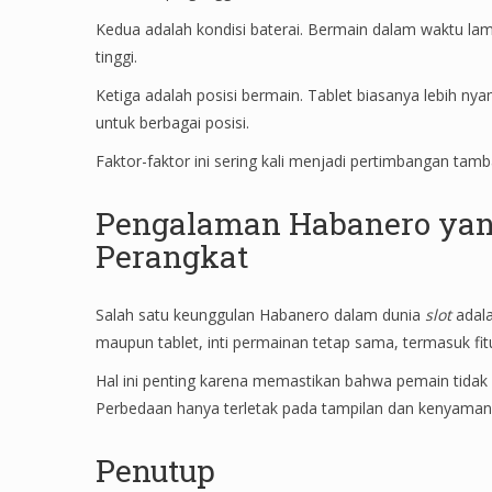
Kedua adalah kondisi baterai. Bermain dalam waktu la
tinggi.
Ketiga adalah posisi bermain. Tablet biasanya lebih ny
untuk berbagai posisi.
Faktor-faktor ini sering kali menjadi pertimbangan ta
Pengalaman Habanero yan
Perangkat
Salah satu keunggulan Habanero dalam dunia
slot
adala
maupun tablet, inti permainan tetap sama, termasuk fi
Hal ini penting karena memastikan bahwa pemain tidak
Perbedaan hanya terletak pada tampilan dan kenyamanan
Penutup