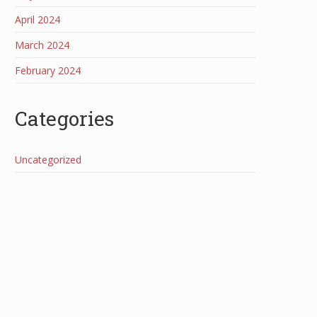
April 2024
March 2024
February 2024
Categories
Uncategorized