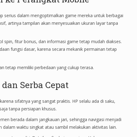
ukup serius dalam mengoptimalkan game mereka untuk berbagai
if, artinya tampilan akan menyesuaikan ukuran layar tanpa
l spin, fitur bonus, dan informasi game tetap mudah diakses.
edaan fungsi dasar, karena secara mekanik permainan tetap
 tetap memiliki perbedaan yang cukup terasa.
s dan Serba Cepat
karena sifatnya yang sangat praktis. HP selalu ada di saku,
aja tanpa persiapan khusus.
lemen berada dalam jangkauan jari, sehingga navigasi menjadi
 dalam waktu singkat atau sambil melakukan aktivitas lain.