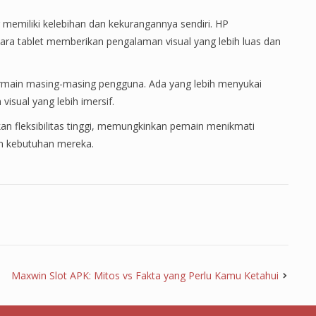
memiliki kelebihan dan kekurangannya sendiri. HP
a tablet memberikan pengalaman visual yang lebih luas dan
bermain masing-masing pengguna. Ada yang lebih menyukai
isual yang lebih imersif.
an fleksibilitas tinggi, memungkinkan pemain menikmati
gan kebutuhan mereka.
Maxwin Slot APK: Mitos vs Fakta yang Perlu Kamu Ketahui