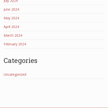
July 2024
June 2024
May 2024
April 2024
March 2024
February 2024
Categories
Uncategorized