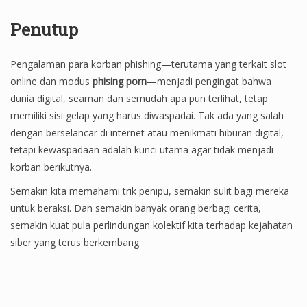
Penutup
Pengalaman para korban phishing—terutama yang terkait slot
online dan modus
phising porn
—menjadi pengingat bahwa
dunia digital, seaman dan semudah apa pun terlihat, tetap
memiliki sisi gelap yang harus diwaspadai. Tak ada yang salah
dengan berselancar di internet atau menikmati hiburan digital,
tetapi kewaspadaan adalah kunci utama agar tidak menjadi
korban berikutnya.
Semakin kita memahami trik penipu, semakin sulit bagi mereka
untuk beraksi. Dan semakin banyak orang berbagi cerita,
semakin kuat pula perlindungan kolektif kita terhadap kejahatan
siber yang terus berkembang.