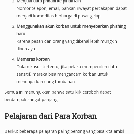
Menjual data pribadi ke pihak lain
Nomor telepon, email, bahkan riwayat percakapan dapat
menjadi komoditas berharga di pasar gelap.
Menggunakan akun korban untuk menyebarkan phishing
baru
Karena pesan dari orang yang dikenal lebih mungkin
dipercaya.
Memeras korban
Dalam kasus tertentu, jika pelaku memperoleh data
sensitif, mereka bisa mengancam korban untuk
mendapatkan uang tambahan.
Semua ini menunjukkan bahwa satu klik ceroboh dapat
berdampak sangat panjang.
Pelajaran dari Para Korban
Berikut beberapa pelajaran paling penting yang bisa kita ambil