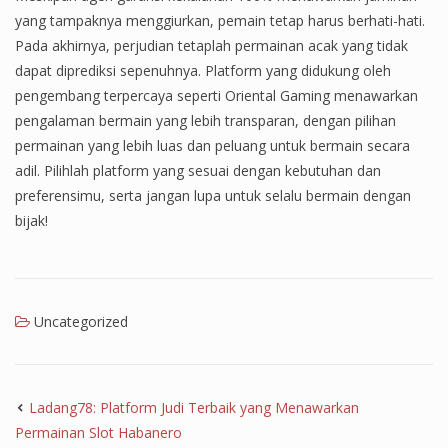
yang tampaknya menggiurkan, pemain tetap harus berhati-hati.
Pada akhirnya, perjudian tetaplah permainan acak yang tidak
dapat diprediksi sepenuhnya. Platform yang didukung oleh
pengembang terpercaya seperti Oriental Gaming menawarkan
pengalaman bermain yang lebih transparan, dengan pilihan
permainan yang lebih luas dan peluang untuk bermain secara
adil. Pilihlah platform yang sesuai dengan kebutuhan dan
preferensimu, serta jangan lupa untuk selalu bermain dengan
bijak!
Uncategorized
Ladang78: Platform Judi Terbaik yang Menawarkan
Permainan Slot Habanero