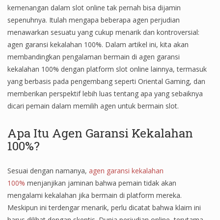
kemenangan dalam slot online tak pernah bisa dijamin
sepenuhnya. Itulah mengapa beberapa agen perjudian
menawarkan sesuatu yang cukup menarik dan kontroversial:
agen garansi kekalahan 100%. Dalam artikel ini, kita akan
membandingkan pengalaman bermain di agen garansi
kekalahan 100% dengan platform slot online lainnya, termasuk
yang berbasis pada pengembang seperti Oriental Gaming, dan
memberikan perspektif lebih luas tentang apa yang sebaiknya
dicari pemain dalam memilih agen untuk bermain slot.
Apa Itu Agen Garansi Kekalahan
100%?
Sesuai dengan namanya,
agen garansi kekalahan
100%
menjanjikan jaminan bahwa pemain tidak akan
mengalami kekalahan jika bermain di platform mereka.
Meskipun ini terdengar menarik, perlu dicatat bahwa klaim ini
harus dilihat dengan skeptis. Dunia perjudian online, terutama