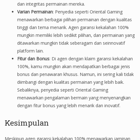
dan integritas permainan mereka.
Varian Permainan
: Penyedia seperti Oriental Gaming
menawarkan berbagai pilihan permainan dengan kualitas
tinggi dan tema menarik. Agen garansi kekalahan 100%
mungkin memiliki lebih sedikit pilihan, dan permainan yang
ditawarkan mungkin tidak seberagam dan seinnovatif
platform lain.
Fitur dan Bonus
: Di agen dengan klaim garansi kekalahan
100%, kamu mungkin akan mendapatkan berbagai jenis
bonus dan penawaran khusus. Namun, ini sering kali tidak
diimbangi dengan kualitas permainan yang lebih baik.
Sebaliknya, penyedia seperti Oriental Gaming
menawarkan pengalaman bermain yang menyenangkan
dengan fitur bonus yang lebih menarik dan inovatif.
Kesimpulan
Meskipun agen garansi kekalahan 100% menawarkan jaminan