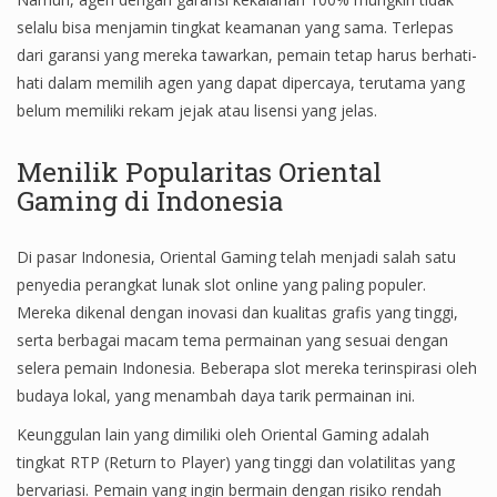
selalu bisa menjamin tingkat keamanan yang sama. Terlepas
dari garansi yang mereka tawarkan, pemain tetap harus berhati-
hati dalam memilih agen yang dapat dipercaya, terutama yang
belum memiliki rekam jejak atau lisensi yang jelas.
Menilik Popularitas Oriental
Gaming di Indonesia
Di pasar Indonesia, Oriental Gaming telah menjadi salah satu
penyedia perangkat lunak slot online yang paling populer.
Mereka dikenal dengan inovasi dan kualitas grafis yang tinggi,
serta berbagai macam tema permainan yang sesuai dengan
selera pemain Indonesia. Beberapa slot mereka terinspirasi oleh
budaya lokal, yang menambah daya tarik permainan ini.
Keunggulan lain yang dimiliki oleh Oriental Gaming adalah
tingkat RTP (Return to Player) yang tinggi dan volatilitas yang
bervariasi. Pemain yang ingin bermain dengan risiko rendah