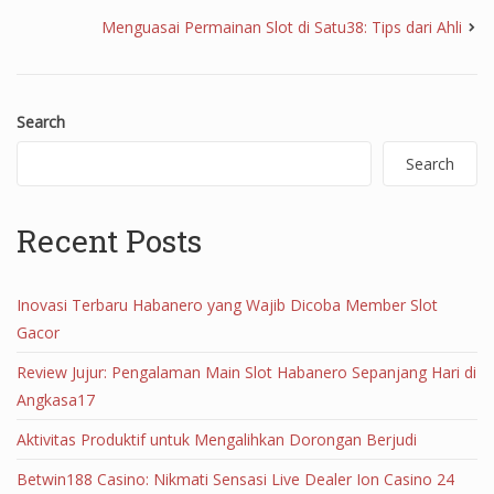
Menguasai Permainan Slot di Satu38: Tips dari Ahli
Search
Search
Recent Posts
Inovasi Terbaru Habanero yang Wajib Dicoba Member Slot
Gacor
Review Jujur: Pengalaman Main Slot Habanero Sepanjang Hari di
Angkasa17
Aktivitas Produktif untuk Mengalihkan Dorongan Berjudi
Betwin188 Casino: Nikmati Sensasi Live Dealer Ion Casino 24