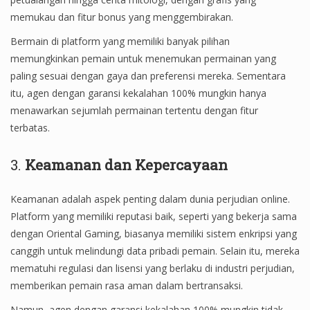
memukau dan fitur bonus yang menggembirakan.
Bermain di platform yang memiliki banyak pilihan
memungkinkan pemain untuk menemukan permainan yang
paling sesuai dengan gaya dan preferensi mereka. Sementara
itu, agen dengan garansi kekalahan 100% mungkin hanya
menawarkan sejumlah permainan tertentu dengan fitur
terbatas.
3.
Keamanan dan Kepercayaan
Keamanan adalah aspek penting dalam dunia perjudian online.
Platform yang memiliki reputasi baik, seperti yang bekerja sama
dengan Oriental Gaming, biasanya memiliki sistem enkripsi yang
canggih untuk melindungi data pribadi pemain. Selain itu, mereka
mematuhi regulasi dan lisensi yang berlaku di industri perjudian,
memberikan pemain rasa aman dalam bertransaksi.
Namun, agen dengan garansi kekalahan 100% mungkin tidak