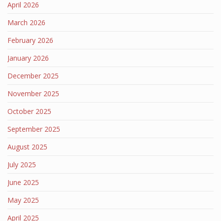
April 2026
March 2026
February 2026
January 2026
December 2025
November 2025
October 2025
September 2025
August 2025
July 2025
June 2025
May 2025
April 2025