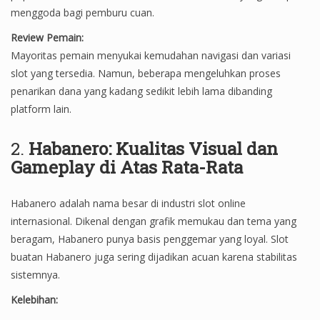
menggoda bagi pemburu cuan.
Review Pemain:
Mayoritas pemain menyukai kemudahan navigasi dan variasi
slot yang tersedia. Namun, beberapa mengeluhkan proses
penarikan dana yang kadang sedikit lebih lama dibanding
platform lain.
2.
Habanero: Kualitas Visual dan
Gameplay di Atas Rata-Rata
Habanero adalah nama besar di industri slot online
internasional. Dikenal dengan grafik memukau dan tema yang
beragam, Habanero punya basis penggemar yang loyal. Slot
buatan Habanero juga sering dijadikan acuan karena stabilitas
sistemnya.
Kelebihan: