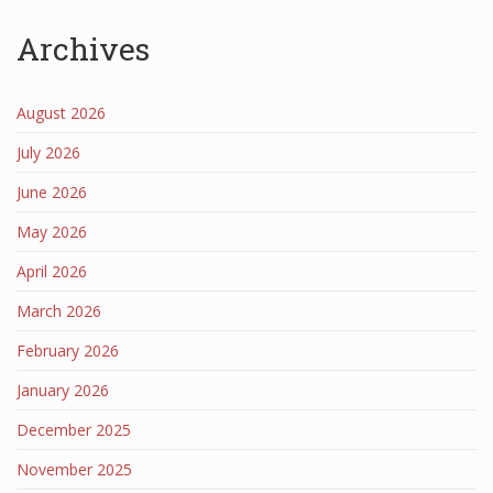
Archives
August 2026
July 2026
June 2026
May 2026
April 2026
March 2026
February 2026
January 2026
December 2025
November 2025