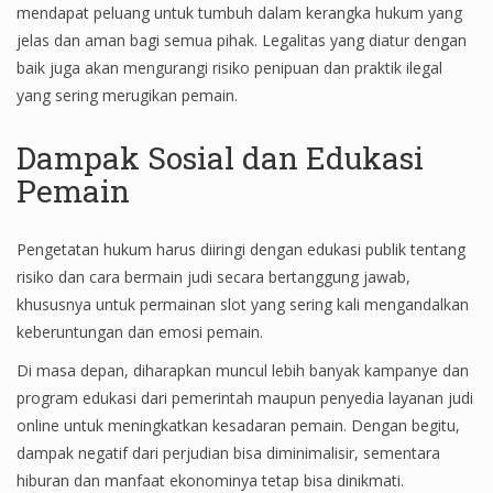
mendapat peluang untuk tumbuh dalam kerangka hukum yang
jelas dan aman bagi semua pihak. Legalitas yang diatur dengan
baik juga akan mengurangi risiko penipuan dan praktik ilegal
yang sering merugikan pemain.
Dampak Sosial dan Edukasi
Pemain
Pengetatan hukum harus diiringi dengan edukasi publik tentang
risiko dan cara bermain judi secara bertanggung jawab,
khususnya untuk permainan slot yang sering kali mengandalkan
keberuntungan dan emosi pemain.
Di masa depan, diharapkan muncul lebih banyak kampanye dan
program edukasi dari pemerintah maupun penyedia layanan judi
online untuk meningkatkan kesadaran pemain. Dengan begitu,
dampak negatif dari perjudian bisa diminimalisir, sementara
hiburan dan manfaat ekonominya tetap bisa dinikmati.