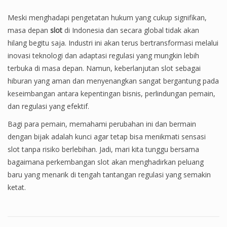
Meski menghadapi pengetatan hukum yang cukup signifikan,
masa depan
slot
di Indonesia dan secara global tidak akan
hilang begitu saja. Industri ini akan terus bertransformasi melalui
inovasi teknologi dan adaptasi regulasi yang mungkin lebih
terbuka di masa depan. Namun, keberlanjutan slot sebagai
hiburan yang aman dan menyenangkan sangat bergantung pada
keseimbangan antara kepentingan bisnis, perlindungan pemain,
dan regulasi yang efektif.
Bagi para pemain, memahami perubahan ini dan bermain
dengan bijak adalah kunci agar tetap bisa menikmati sensasi
slot tanpa risiko berlebihan. Jadi, mari kita tunggu bersama
bagaimana perkembangan slot akan menghadirkan peluang
baru yang menarik di tengah tantangan regulasi yang semakin
ketat.