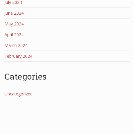
July 2024
June 2024
May 2024
April 2024
March 2024
February 2024
Categories
Uncategorized