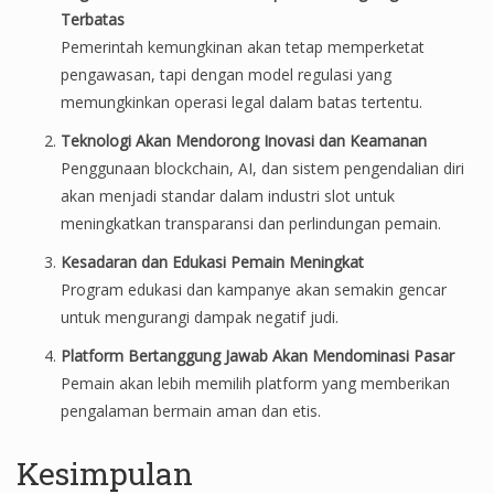
Terbatas
Pemerintah kemungkinan akan tetap memperketat
pengawasan, tapi dengan model regulasi yang
memungkinkan operasi legal dalam batas tertentu.
Teknologi Akan Mendorong Inovasi dan Keamanan
Penggunaan blockchain, AI, dan sistem pengendalian diri
akan menjadi standar dalam industri slot untuk
meningkatkan transparansi dan perlindungan pemain.
Kesadaran dan Edukasi Pemain Meningkat
Program edukasi dan kampanye akan semakin gencar
untuk mengurangi dampak negatif judi.
Platform Bertanggung Jawab Akan Mendominasi Pasar
Pemain akan lebih memilih platform yang memberikan
pengalaman bermain aman dan etis.
Kesimpulan