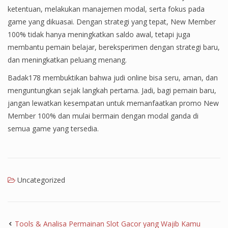
ketentuan, melakukan manajemen modal, serta fokus pada
game yang dikuasai. Dengan strategi yang tepat, New Member
100% tidak hanya meningkatkan saldo awal, tetapi juga
membantu pemain belajar, bereksperimen dengan strategi baru,
dan meningkatkan peluang menang.
Badak178 membuktikan bahwa judi online bisa seru, aman, dan
menguntungkan sejak langkah pertama. Jadi, bagi pemain baru,
jangan lewatkan kesempatan untuk memanfaatkan promo New
Member 100% dan mulai bermain dengan modal ganda di
semua game yang tersedia.
Uncategorized
Tools & Analisa Permainan Slot Gacor yang Wajib Kamu