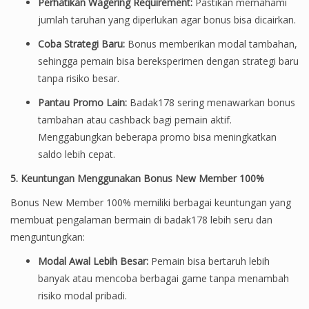
Perhatikan Wagering Requirement:
Pastikan memahami
jumlah taruhan yang diperlukan agar bonus bisa dicairkan.
Coba Strategi Baru:
Bonus memberikan modal tambahan,
sehingga pemain bisa bereksperimen dengan strategi baru
tanpa risiko besar.
Pantau Promo Lain:
Badak178 sering menawarkan bonus
tambahan atau cashback bagi pemain aktif.
Menggabungkan beberapa promo bisa meningkatkan
saldo lebih cepat.
5. Keuntungan Menggunakan Bonus New Member 100%
Bonus New Member 100% memiliki berbagai keuntungan yang
membuat pengalaman bermain di badak178 lebih seru dan
menguntungkan:
Modal Awal Lebih Besar:
Pemain bisa bertaruh lebih
banyak atau mencoba berbagai game tanpa menambah
risiko modal pribadi.