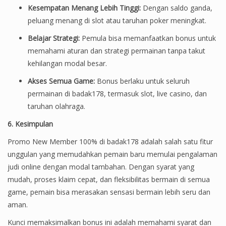
Kesempatan Menang Lebih Tinggi:
Dengan saldo ganda,
peluang menang di slot atau taruhan poker meningkat.
Belajar Strategi:
Pemula bisa memanfaatkan bonus untuk
memahami aturan dan strategi permainan tanpa takut
kehilangan modal besar.
Akses Semua Game:
Bonus berlaku untuk seluruh
permainan di badak178, termasuk slot, live casino, dan
taruhan olahraga.
6. Kesimpulan
Promo New Member 100% di badak178 adalah salah satu fitur
unggulan yang memudahkan pemain baru memulai pengalaman
judi online dengan modal tambahan. Dengan syarat yang
mudah, proses klaim cepat, dan fleksibilitas bermain di semua
game, pemain bisa merasakan sensasi bermain lebih seru dan
aman.
Kunci memaksimalkan bonus ini adalah memahami syarat dan