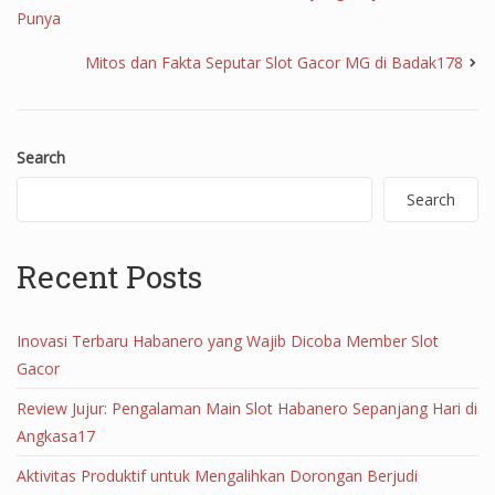
Punya
Mitos dan Fakta Seputar Slot Gacor MG di Badak178
Search
Search
Recent Posts
Inovasi Terbaru Habanero yang Wajib Dicoba Member Slot
Gacor
Review Jujur: Pengalaman Main Slot Habanero Sepanjang Hari di
Angkasa17
Aktivitas Produktif untuk Mengalihkan Dorongan Berjudi