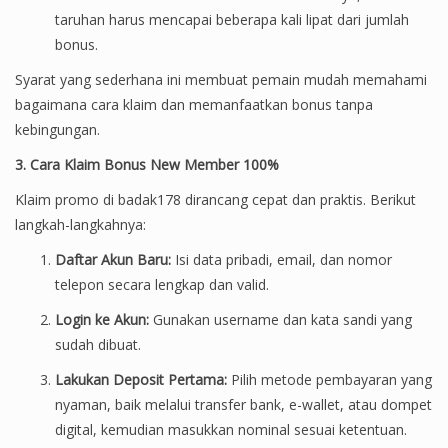
taruhan harus mencapai beberapa kali lipat dari jumlah
bonus.
Syarat yang sederhana ini membuat pemain mudah memahami
bagaimana cara klaim dan memanfaatkan bonus tanpa
kebingungan.
3. Cara Klaim Bonus New Member 100%
Klaim promo di badak178 dirancang cepat dan praktis. Berikut
langkah-langkahnya:
Daftar Akun Baru:
Isi data pribadi, email, dan nomor
telepon secara lengkap dan valid.
Login ke Akun:
Gunakan username dan kata sandi yang
sudah dibuat.
Lakukan Deposit Pertama:
Pilih metode pembayaran yang
nyaman, baik melalui transfer bank, e-wallet, atau dompet
digital, kemudian masukkan nominal sesuai ketentuan.