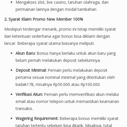
Mengakses slot, live casino, taruhan olahraga, dan
permainan lainnya dengan modal tambahan
2. Syarat Klaim Promo New Member 100%
Meskipun terdengar menarik, promo ini tetap memiliki syarat
dan ketentuan sederhana agar bonus bisa diklaim dengan
lancar. Beberapa syarat utama biasanya meliputi:
Akun Baru:
Bonus hanya berlaku untuk akun baru yang
belum pernah melakukan deposit sebelumnya.
Deposit Minimal:
Pemain perlu melakukan deposit
pertama sesuai nominal minimal yang ditentukan oleh
badak178, misalnya Rp50.000 atau Rp100.000.
Verifikasi Akun:
Pemain perlu memverifikasi akun melalui
email atau nomor telepon untuk memastikan keamanan
transaksi.
Wagering Requirement:
Beberapa bonus memiliki syarat
taruhan tertentu sebelum bisa ditarik. Misalnya, total