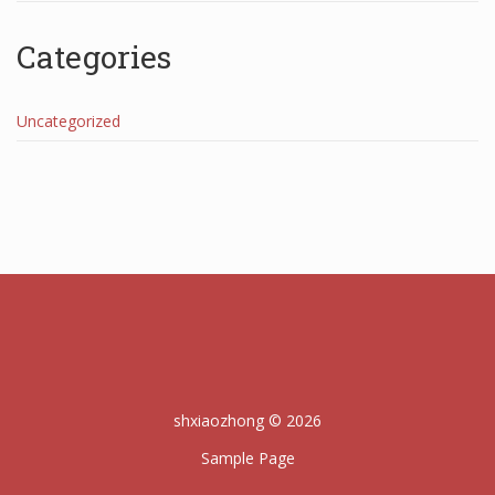
Categories
Uncategorized
shxiaozhong © 2026
Sample Page