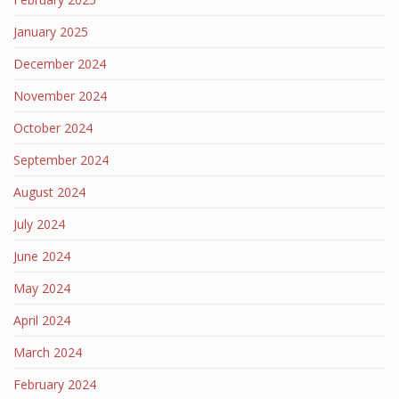
January 2025
December 2024
November 2024
October 2024
September 2024
August 2024
July 2024
June 2024
May 2024
April 2024
March 2024
February 2024