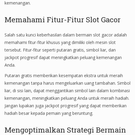
kemenangan.
Memahami Fitur-Fitur Slot Gacor
Salah satu kunci keberhasilan dalam bermain slot gacor adalah
memahami fitur-fitur khusus yang dimiliki oleh mesin slot
tersebut. Fitur-fitur seperti putaran gratis, simbol liar, dan
jackpot progresif dapat meningkatkan peluang kemenangan
Anda.
Putaran gratis memberikan kesempatan ekstra untuk meraih
kemenangan tanpa harus mengeluarkan uang tambahan. Simbol
liar, di sisi lain, dapat menggantikan simbol lain dalam kombinasi
kemenangan, meningkatkan peluang Anda untuk meraih hadiah.
Jangan lupakan juga jackpot progresif yang dapat memberikan
hadiah besar kepada pemain yang beruntung.
Mengoptimalkan Strategi Bermain