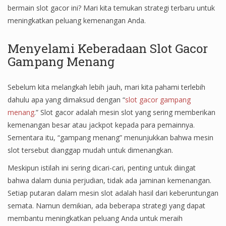
bermain slot gacor ini? Mari kita temukan strategi terbaru untuk
meningkatkan peluang kemenangan Anda.
Menyelami Keberadaan Slot Gacor
Gampang Menang
Sebelum kita melangkah lebih jauh, mari kita pahami terlebih
dahulu apa yang dimaksud dengan “
slot gacor gampang
menang
.” Slot gacor adalah mesin slot yang sering memberikan
kemenangan besar atau jackpot kepada para pemainnya.
Sementara itu, “gampang menang” menunjukkan bahwa mesin
slot tersebut dianggap mudah untuk dimenangkan.
Meskipun istilah ini sering dicari-cari, penting untuk diingat
bahwa dalam dunia perjudian, tidak ada jaminan kemenangan.
Setiap putaran dalam mesin slot adalah hasil dari keberuntungan
semata. Namun demikian, ada beberapa strategi yang dapat
membantu meningkatkan peluang Anda untuk meraih