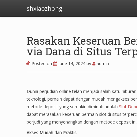
shxiaozhong
Rasakan Keseruan Ber
via Dana di Situs Ter
Posted on
June 14, 2024
by
admin
Dunia perjudian online telah menjadi salah satu hibur
teknologi, pemain dapat dengan mudah mengakses berbag
metode deposit yang semakin diminati adalah
Slot Dep
dapat merasakan keseruan bermain slot di situs terperc
berjudi yang menyenangkan dengan metode deposit ini
Akses Mudah dan Praktis