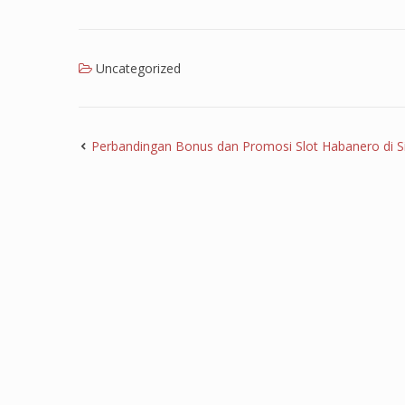
Uncategorized
Perbandingan Bonus dan Promosi Slot Habanero di Si