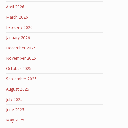
April 2026
March 2026
February 2026
January 2026
December 2025
November 2025
October 2025
September 2025
August 2025
July 2025
June 2025
May 2025