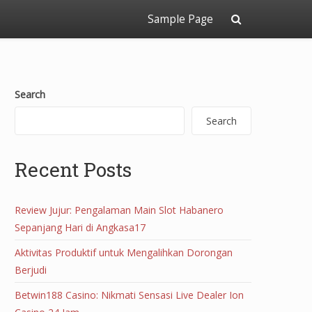
Sample Page
Search
Search
Recent Posts
Review Jujur: Pengalaman Main Slot Habanero
Sepanjang Hari di Angkasa17
Aktivitas Produktif untuk Mengalihkan Dorongan
Berjudi
Betwin188 Casino: Nikmati Sensasi Live Dealer Ion