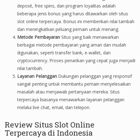
deposit, free spins, dan program loyalitas adalah
beberapa jenis bonus yang harus ditawarkan oleh situs
slot online terpercaya. Bonus ini memberikan nilai tambah
dan meningkatkan peluang pemain untuk menang.
Metode Pembayaran
Situs yang baik menawarkan
berbagai metode pembayaran yang aman dan mudah
digunakan, seperti transfer bank, e-wallet, dan
cryptocurrency. Proses penarikan yang cepat juga menjadi
nilai tambah.
Layanan Pelanggan
Dukungan pelanggan yang responsif
sangat penting untuk membantu pemain menyelesaikan
masalah atau menjawab pertanyaan mereka. Situs
terpercaya biasanya menawarkan layanan pelanggan
melalui live chat, email, dan telepon.
Review Situs Slot Online
Terpercaya di Indonesia