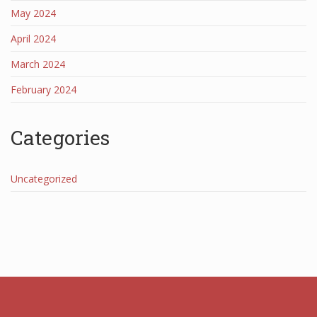
May 2024
April 2024
March 2024
February 2024
Categories
Uncategorized