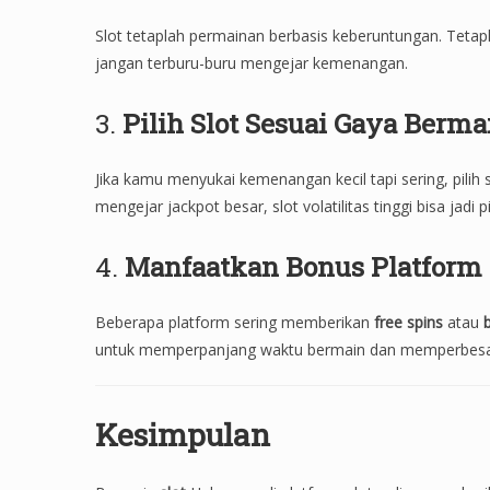
Slot tetaplah permainan berbasis keberuntungan. Tetapk
jangan terburu-buru mengejar kemenangan.
3.
Pilih Slot Sesuai Gaya Berma
Jika kamu menyukai kemenangan kecil tapi sering, pilih s
mengejar jackpot besar, slot volatilitas tinggi bisa jadi p
4.
Manfaatkan Bonus Platform
Beberapa platform sering memberikan
free spins
atau
untuk memperpanjang waktu bermain dan memperbesa
Kesimpulan