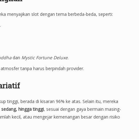
eka menyajikan slot dengan tema berbeda-beda, seperti:
.
uddha
dan
Mystic Fortune Deluxe
.
atmosfer tanpa harus berpindah provider.
riatif
p tinggi, berada di kisaran 96% ke atas. Selain itu, mereka
, sedang, hingga tinggi
, sesuai dengan gaya bermain masing-
mlah kecil, atau mengejar kemenangan besar dengan risiko