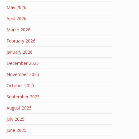
May 2026
April 2026
March 2026
February 2026
January 2026
December 2025
November 2025
October 2025
September 2025
August 2025
July 2025
June 2025