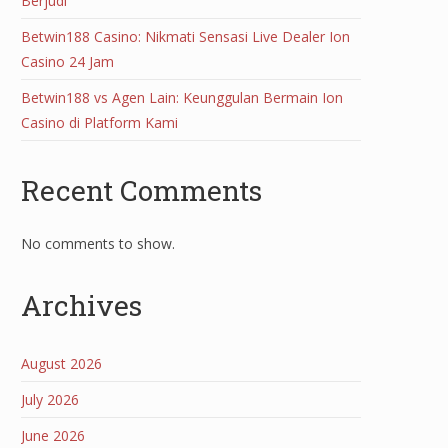
Berjudi
Betwin188 Casino: Nikmati Sensasi Live Dealer Ion
Casino 24 Jam
Betwin188 vs Agen Lain: Keunggulan Bermain Ion
Casino di Platform Kami
Recent Comments
No comments to show.
Archives
August 2026
July 2026
June 2026