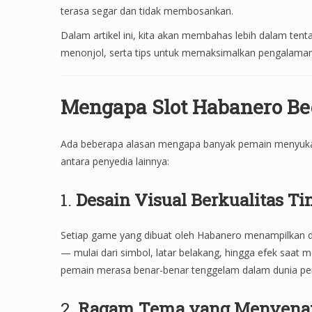
terasa segar dan tidak membosankan.
Dalam artikel ini, kita akan membahas lebih dalam te
menonjol, serta tips untuk memaksimalkan pengalaman b
Mengapa Slot Habanero Be
Ada beberapa alasan mengapa banyak pemain menyukai 
antara penyedia lainnya:
1.
Desain Visual Berkualitas Ti
Setiap game yang dibuat oleh Habanero menampilkan de
— mulai dari simbol, latar belakang, hingga efek saat
pemain merasa benar-benar tenggelam dalam dunia pe
2.
Ragam Tema yang Menyena