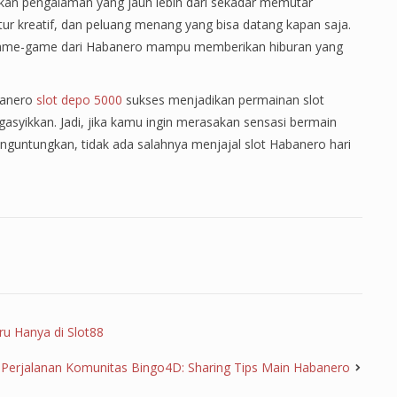
kan pengalaman yang jauh lebih dari sekadar memutar
itur kreatif, dan peluang menang yang bisa datang kapan saja.
game-game dari Habanero mampu memberikan hiburan yang
abanero
slot depo 5000
sukses menjadikan permainan slot
asyikkan. Jadi, jika kamu ingin merasakan sensasi bermain
nguntungkan, tidak ada salahnya menjajal slot Habanero hari
u Hanya di Slot88
Perjalanan Komunitas Bingo4D: Sharing Tips Main Habanero