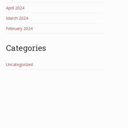
April 2024
March 2024
February 2024
Categories
Uncategorized