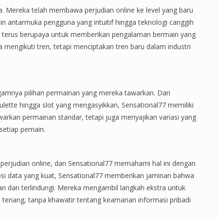
asa. Mereka telah membawa perjudian online ke level yang baru
n antarmuka pengguna yang intuitif hingga teknologi canggih
7 terus berupaya untuk memberikan pengalaman bermain yang
 mengikuti tren, tetapi menciptakan tren baru dalam industri
agamnya pilihan permainan yang mereka tawarkan. Dari
oulette hingga slot yang mengasyikkan, Sensational77 memiliki
rkan permainan standar, tetapi juga menyajikan variasi yang
setiap pemain.
perjudian online, dan Sensational77 memahami hal ini dengan
psi data yang kuat, Sensational77 memberikan jaminan bahwa
an dan terlindungi. Mereka mengambil langkah ekstra untuk
enang, tanpa khawatir tentang keamanan informasi pribadi