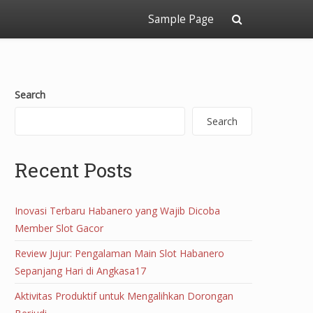
Sample Page
Search
Search
Recent Posts
Inovasi Terbaru Habanero yang Wajib Dicoba
Member Slot Gacor
Review Jujur: Pengalaman Main Slot Habanero
Sepanjang Hari di Angkasa17
Aktivitas Produktif untuk Mengalihkan Dorongan