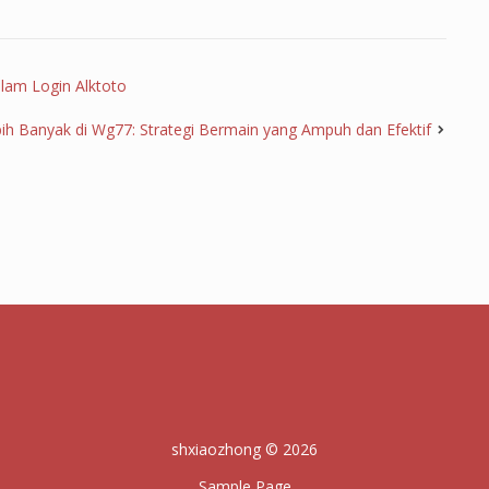
lam Login Alktoto
h Banyak di Wg77: Strategi Bermain yang Ampuh dan Efektif
shxiaozhong © 2026
Sample Page