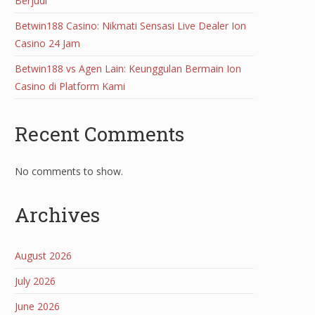
Berjudi
Betwin188 Casino: Nikmati Sensasi Live Dealer Ion
Casino 24 Jam
Betwin188 vs Agen Lain: Keunggulan Bermain Ion
Casino di Platform Kami
Recent Comments
No comments to show.
Archives
August 2026
July 2026
June 2026