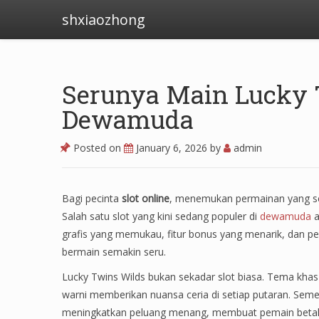
shxiaozhong
Serunya Main Lucky T
Dewamuda
Posted on
January 6, 2026
by
admin
Bagi pecinta
slot online
, menemukan permainan yang se
Salah satu slot yang kini sedang populer di
dewamuda
a
grafis yang memukau, fitur bonus yang menarik, dan
bermain semakin seru.
Lucky Twins Wilds bukan sekadar slot biasa. Tema kha
warni memberikan nuansa ceria di setiap putaran. Seme
meningkatkan peluang menang, membuat pemain betah