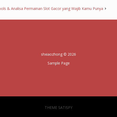
ools & Analisa Permainan Slot Gacor yang Wajib Kamu Punya
shxiaozhong © 2026
Sample Page
THEME SATISFY