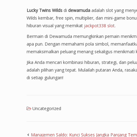
Lucky Twins Wilds
di
dewamuda
adalah slot yang meny
Wilds kembar, free spin, multiplier, dan mini-game bo
hiburan visual yang memikat
jackpot338 slot
.
Bermain di Dewamuda memungkinkan pemain menikmati
apa pun. Dengan memahami pola simbol, memanfaatkan 
memaksimalkan peluang menang sekaligus menikmati ke
Jika Anda mencari kombinasi hiburan, strategi, dan pel
adalah pilihan yang tepat. Mulailah putaran Anda, ras
di setiap gulungan!
Uncategorized
Manajemen Saldo: Kunci Sukses Jangka Panjang Tem