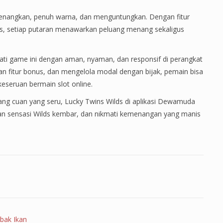
enangkan, penuh warna, dan menguntungkan. Dengan fitur
nus, setiap putaran menawarkan peluang menang sekaligus
 game ini dengan aman, nyaman, dan responsif di perangkat
fitur bonus, dan mengelola modal dengan bijak, pemain bisa
seruan bermain slot online.
uang cuan yang seru, Lucky Twins Wilds di aplikasi Dewamuda
akan sensasi Wilds kembar, dan nikmati kemenangan yang manis
bak Ikan