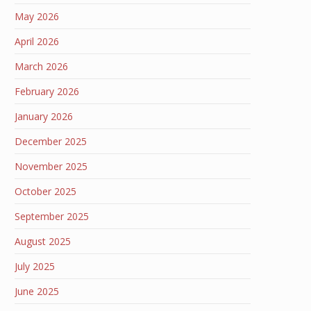
May 2026
April 2026
March 2026
February 2026
January 2026
December 2025
November 2025
October 2025
September 2025
August 2025
July 2025
June 2025