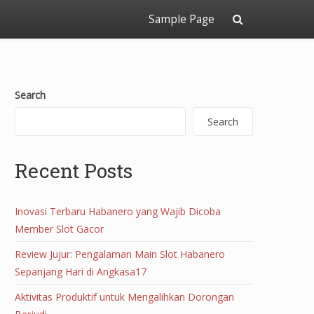
Sample Page
Search
Search
Recent Posts
Inovasi Terbaru Habanero yang Wajib Dicoba
Member Slot Gacor
Review Jujur: Pengalaman Main Slot Habanero
Sepanjang Hari di Angkasa17
Aktivitas Produktif untuk Mengalihkan Dorongan