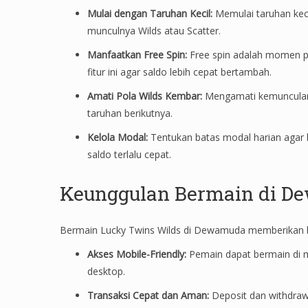
Mulai dengan Taruhan Kecil:
Memulai taruhan ke
munculnya Wilds atau Scatter.
Manfaatkan Free Spin:
Free spin adalah momen pe
fitur ini agar saldo lebih cepat bertambah.
Amati Pola Wilds Kembar:
Mengamati kemunculan
taruhan berikutnya.
Kelola Modal:
Tentukan batas modal harian agar 
saldo terlalu cepat.
Keunggulan Bermain di 
Bermain Lucky Twins Wilds di Dewamuda memberikan 
Akses Mobile-Friendly:
Pemain dapat bermain di m
desktop.
Transaksi Cepat dan Aman:
Deposit dan withdraw