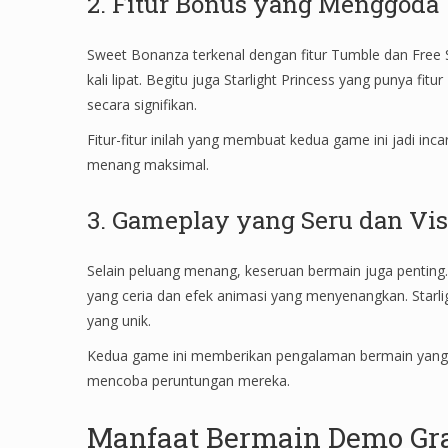
2. Fitur Bonus yang Menggoda
Sweet Bonanza terkenal dengan fitur Tumble dan Fre
kali lipat. Begitu juga Starlight Princess yang punya fi
secara signifikan.
Fitur-fitur inilah yang membuat kedua game ini jadi in
menang maksimal.
3. Gameplay yang Seru dan Vi
Selain peluang menang, keseruan bermain juga pentin
yang ceria dan efek animasi yang menyenangkan. Starl
yang unik.
Kedua game ini memberikan pengalaman bermain yang 
mencoba peruntungan mereka.
Manfaat Bermain Demo Gra