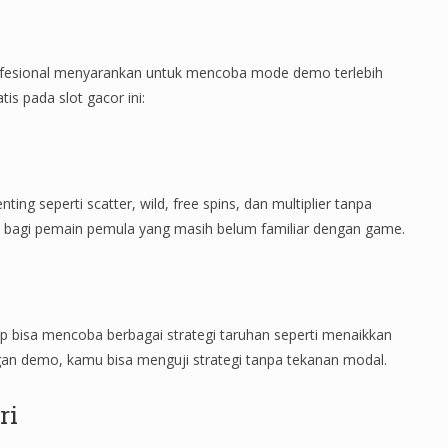
rofesional menyarankan untuk mencoba mode demo terlebih
s pada slot gacor ini:
ting seperti scatter, wild, free spins, dan multiplier tanpa
a bagi pemain pemula yang masih belum familiar dengan game.
p bisa mencoba berbagai strategi taruhan seperti menaikkan
an demo, kamu bisa menguji strategi tanpa tekanan modal.
ri