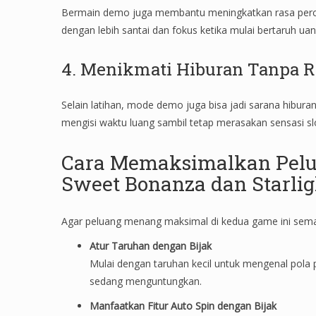
Bermain demo juga membantu meningkatkan rasa percay
dengan lebih santai dan fokus ketika mulai bertaruh uang
4. Menikmati Hiburan Tanpa R
Selain latihan, mode demo juga bisa jadi sarana hibur
mengisi waktu luang sambil tetap merasakan sensasi sl
Cara Memaksimalkan Pelua
Sweet Bonanza dan Starlig
Agar peluang menang maksimal di kedua game ini semak
Atur Taruhan dengan Bijak
Mulai dengan taruhan kecil untuk mengenal pol
sedang menguntungkan.
Manfaatkan Fitur Auto Spin dengan Bijak