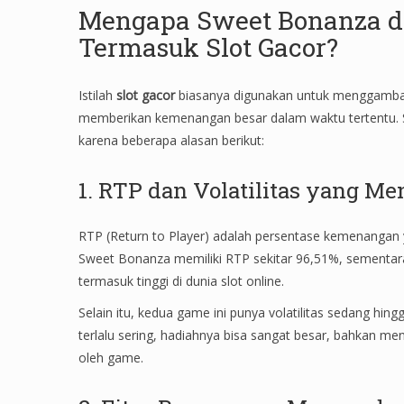
Mengapa Sweet Bonanza da
Termasuk Slot Gacor?
Istilah
slot gacor
biasanya digunakan untuk menggambark
memberikan kemenangan besar dalam waktu tertentu. Sw
karena beberapa alasan berikut:
1. RTP dan Volatilitas yang Me
RTP (Return to Player) adalah persentase kemenangan 
Sweet Bonanza memiliki RTP sekitar 96,51%, sementara
termasuk tinggi di dunia slot online.
Selain itu, kedua game ini punya volatilitas sedang hi
terlalu sering, hadiahnya bisa sangat besar, bahka
oleh game.