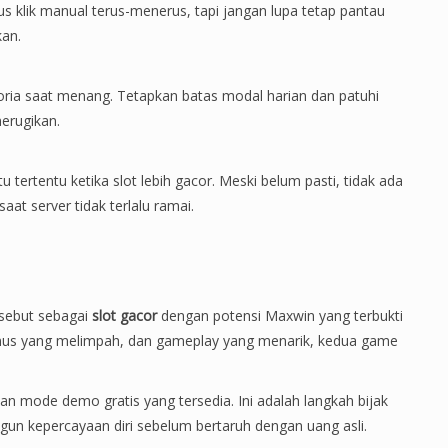
klik manual terus-menerus, tapi jangan lupa tetap pantau
kan.
foria saat menang. Tetapkan batas modal harian dan patuhi
erugikan.
ertentu ketika slot lebih gacor. Meski belum pasti, tidak ada
at server tidak terlalu ramai.
isebut sebagai
slot gacor
dengan potensi Maxwin yang terbukti
onus yang melimpah, dan gameplay yang menarik, kedua game
n mode demo gratis yang tersedia. Ini adalah langkah bijak
n kepercayaan diri sebelum bertaruh dengan uang asli.