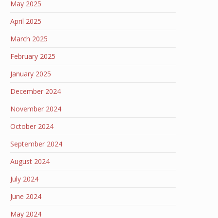
May 2025
April 2025
March 2025
February 2025
January 2025
December 2024
November 2024
October 2024
September 2024
August 2024
July 2024
June 2024
May 2024