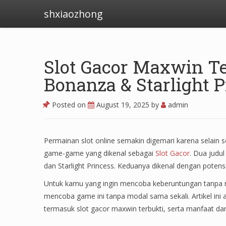
shxiaozhong
Slot Gacor Maxwin T
Bonanza & Starlight P
Posted on
August 19, 2025
by
admin
Permainan slot online semakin digemari karena selain
game-game yang dikenal sebagai
Slot Gacor
. Dua judu
dan Starlight Princess. Keduanya dikenal dengan poten
Untuk kamu yang ingin mencoba keberuntungan tanpa r
mencoba game ini tanpa modal sama sekali. Artikel ini
termasuk slot gacor maxwin terbukti, serta manfaat da