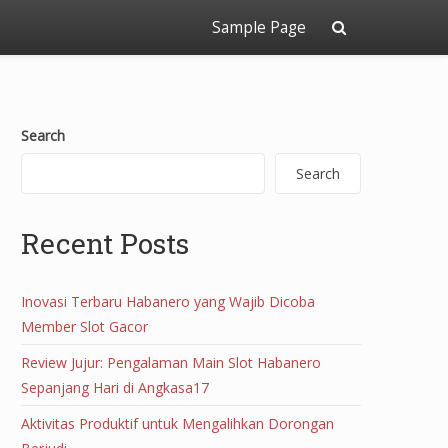
Sample Page
Search
Search
Recent Posts
Inovasi Terbaru Habanero yang Wajib Dicoba
Member Slot Gacor
Review Jujur: Pengalaman Main Slot Habanero
Sepanjang Hari di Angkasa17
Aktivitas Produktif untuk Mengalihkan Dorongan