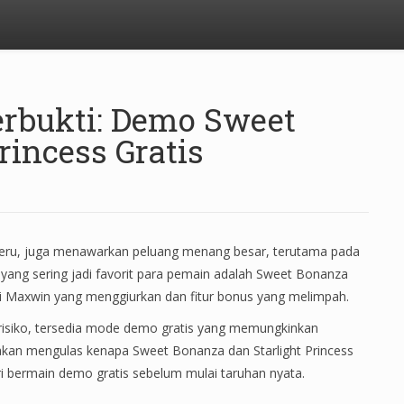
erbukti: Demo Sweet
rincess Gratis
 seru, juga menawarkan peluang menang besar, terutama pada
l yang sering jadi favorit para pemain adalah Sweet Bonanza
si Maxwin yang menggiurkan dan fitur bonus yang melimpah.
isiko, tersedia mode demo gratis yang memungkinkan
 akan mengulas kenapa Sweet Bonanza dan Starlight Princess
ri bermain demo gratis sebelum mulai taruhan nyata.