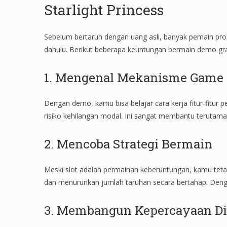
Starlight Princess
Sebelum bertaruh dengan uang asli, banyak pemain p
dahulu. Berikut beberapa keuntungan bermain demo grati
1. Mengenal Mekanisme Game
Dengan demo, kamu bisa belajar cara kerja fitur-fitur pen
risiko kehilangan modal. Ini sangat membantu terutam
2. Mencoba Strategi Bermain
Meski slot adalah permainan keberuntungan, kamu teta
dan menurunkan jumlah taruhan secara bertahap. Deng
3. Membangun Kepercayaan Di