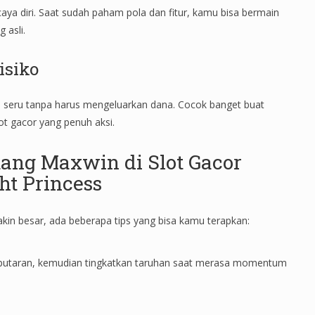
a diri. Saat sudah paham pola dan fitur, kamu bisa bermain
 asli.
isiko
an seru tanpa harus mengeluarkan dana. Cocok banget buat
ot gacor yang penuh aksi.
ng Maxwin di Slot Gacor
ht Princess
in besar, ada beberapa tips yang bisa kamu terapkan:
a putaran, kemudian tingkatkan taruhan saat merasa momentum