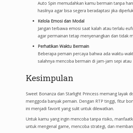
Auto Spin memudahkan kamu bermain tanpa harus 
hasilnya agar bisa segera beradaptasi jika diperlu
Kelola Emosi dan Modal
Jangan terbawa emosi saat kalah atau terlalu eu
agar permainan tetap menyenangkan dan tidak m
Perhatikan Waktu Bermain
Beberapa pemain percaya bahwa ada waktu-waktu t
salahnya mencoba bermain di jam-jam sepi atau sa
Kesimpulan
Sweet Bonanza dan Starlight Princess memang layak d
menggoda banyak pemain. Dengan RTP tinggi, fitur b
ini menjadi favorit yang sulit untuk dilewatkan.
Untuk kamu yang ingin mencoba tanpa risiko, manfaatka
untuk mengenal game, mencoba strategi, dan membangu