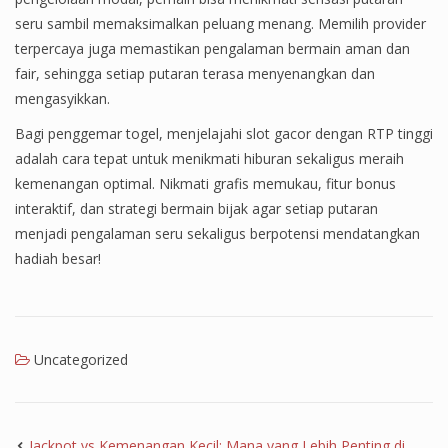
seru sambil memaksimalkan peluang menang. Memilih provider
terpercaya juga memastikan pengalaman bermain aman dan
fair, sehingga setiap putaran terasa menyenangkan dan
mengasyikkan.
Bagi penggemar togel, menjelajahi slot gacor dengan RTP tinggi
adalah cara tepat untuk menikmati hiburan sekaligus meraih
kemenangan optimal. Nikmati grafis memukau, fitur bonus
interaktif, dan strategi bermain bijak agar setiap putaran
menjadi pengalaman seru sekaligus berpotensi mendatangkan
hadiah besar!
Uncategorized
Jackpot vs Kemenangan Kecil: Mana yang Lebih Penting di