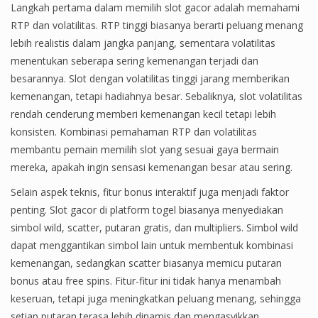
Langkah pertama dalam memilih slot gacor adalah memahami
RTP dan volatilitas. RTP tinggi biasanya berarti peluang menang
lebih realistis dalam jangka panjang, sementara volatilitas
menentukan seberapa sering kemenangan terjadi dan
besarannya. Slot dengan volatilitas tinggi jarang memberikan
kemenangan, tetapi hadiahnya besar. Sebaliknya, slot volatilitas
rendah cenderung memberi kemenangan kecil tetapi lebih
konsisten. Kombinasi pemahaman RTP dan volatilitas
membantu pemain memilih slot yang sesuai gaya bermain
mereka, apakah ingin sensasi kemenangan besar atau sering.
Selain aspek teknis, fitur bonus interaktif juga menjadi faktor
penting. Slot gacor di platform togel biasanya menyediakan
simbol wild, scatter, putaran gratis, dan multipliers. Simbol wild
dapat menggantikan simbol lain untuk membentuk kombinasi
kemenangan, sedangkan scatter biasanya memicu putaran
bonus atau free spins. Fitur-fitur ini tidak hanya menambah
keseruan, tetapi juga meningkatkan peluang menang, sehingga
setiap putaran terasa lebih dinamis dan mengasyikkan.