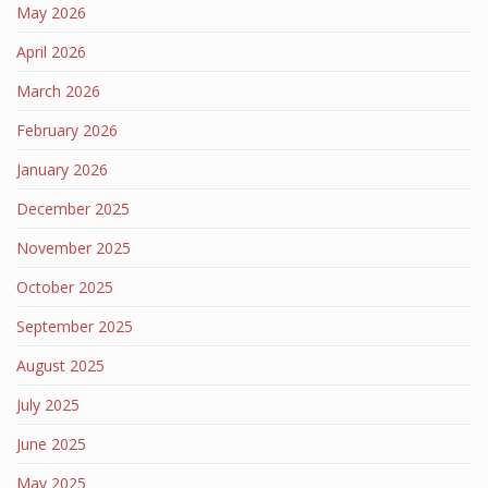
May 2026
April 2026
March 2026
February 2026
January 2026
December 2025
November 2025
October 2025
September 2025
August 2025
July 2025
June 2025
May 2025