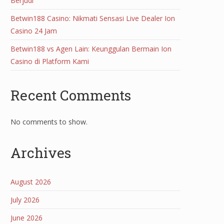
Berjudi
Betwin188 Casino: Nikmati Sensasi Live Dealer Ion
Casino 24 Jam
Betwin188 vs Agen Lain: Keunggulan Bermain Ion
Casino di Platform Kami
Recent Comments
No comments to show.
Archives
August 2026
July 2026
June 2026