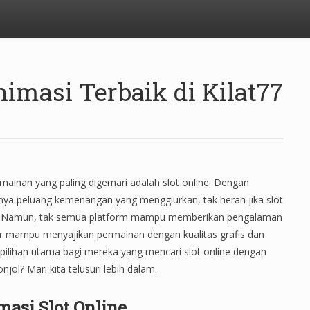
imasi Terbaik di Kilat77
ermainan yang paling digemari adalah slot online. Dengan
ya peluang kemenangan yang menggiurkan, tak heran jika slot
ing. Namun, tak semua platform mampu memberikan pengalaman
nar mampu menyajikan permainan dengan kualitas grafis dan
 pilihan utama bagi mereka yang mencari slot online dengan
ol? Mari kita telusuri lebih dalam.
masi Slot Online