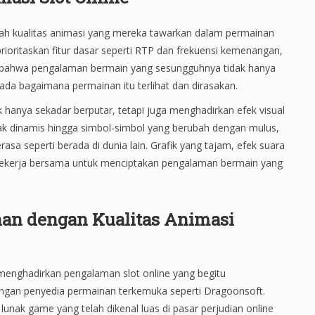
lah kualitas animasi yang mereka tawarkan dalam permainan
prioritaskan fitur dasar seperti RTP dan frekuensi kemenangan,
mi bahwa pengalaman bermain yang sesungguhnya tidak hanya
da bagaimana permainan itu terlihat dan dirasakan.
 hanya sekadar berputar, tetapi juga menghadirkan efek visual
rak dinamis hingga simbol-simbol yang berubah dengan mulus,
a seperti berada di dunia lain. Grafik yang tajam, efek suara
bekerja bersama untuk menciptakan pengalaman bermain yang
nan dengan Kualitas Animasi
u menghadirkan pengalaman slot online yang begitu
gan penyedia permainan terkemuka seperti Dragoonsoft.
nak game yang telah dikenal luas di pasar perjudian online