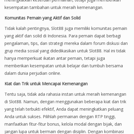
kesempatan tambahan untuk meraih kemenangan.
Komunitas Pemain yang Aktif dan Solid
Tidak kalah pentingnya, Slot88 juga memiliki komunitas pemain
yang aktif dan solid di Indonesia. Para pemain dapat berbagi
pengalaman, tips, dan strategi mereka dalam forum diskusi dan
grup media sosial yang didedikasikan untuk Slot88. Hal ini tidak
hanya memperkuat ikatan antar pemain, tetapi juga
memberikan kesempatan untuk belajar dan tumbuh bersama
dalam dunia perjudian online.
Kiat dan Trik untuk Mencapai Kemenangan
Tentu saja, tidak ada rahasia instan untuk meraih kemenangan
di Slot88. Namun, dengan menggunakan beberapa kiat dan trik
yang telah terbukti efektif, Anda dapat meningkatkan peluang
Anda untuk sukses. Pilihlah permainan dengan RTP tinggi,
manfaatkan fitur-fitur bonus, kelola modal dengan bijak, dan
jangan lupa untuk bermain dengan disiplin. Dengan kombinasi