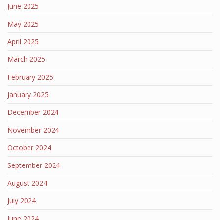
June 2025
May 2025
April 2025
March 2025
February 2025
January 2025
December 2024
November 2024
October 2024
September 2024
August 2024
July 2024
June 2024