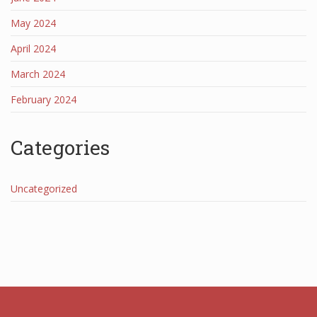
May 2024
April 2024
March 2024
February 2024
Categories
Uncategorized