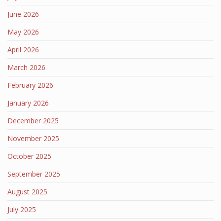
June 2026
May 2026
April 2026
March 2026
February 2026
January 2026
December 2025
November 2025
October 2025
September 2025
August 2025
July 2025