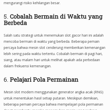
mengurangi risiko kehilangan besar.
5.
Cobalah Bermain di Waktu yang
Berbeda
Salah satu strategi untuk menemukan slot gacor hari ini adalah
mencoba bermain di waktu yang berbeda. Beberapa pemain
percaya bahwa mesin slot cenderung memberikan kemenangan
lebih sering pada waktu tertentu. Cobalah bermain di pagi hari,
siang, atau malam hari untuk melihat apakah ada perbedaan
dalam frekuensi kemenangan.
6.
Pelajari Pola Permainan
Mesin slot modern menggunakan generator angka acak (RNG)
untuk menentukan hasil setiap putaran. Meskipun demikian,
beberapa pemain percaya bahwa mempelajari pola permainan