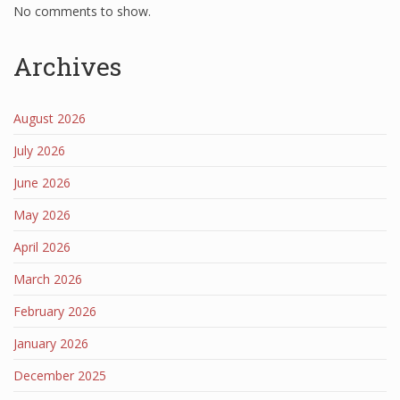
No comments to show.
Archives
August 2026
July 2026
June 2026
May 2026
April 2026
March 2026
February 2026
January 2026
December 2025