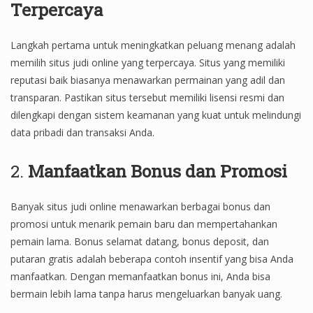
Terpercaya
Langkah pertama untuk meningkatkan peluang menang adalah
memilih situs judi online yang terpercaya. Situs yang memiliki
reputasi baik biasanya menawarkan permainan yang adil dan
transparan. Pastikan situs tersebut memiliki lisensi resmi dan
dilengkapi dengan sistem keamanan yang kuat untuk melindungi
data pribadi dan transaksi Anda.
2.
Manfaatkan Bonus dan Promosi
Banyak situs judi online menawarkan berbagai bonus dan
promosi untuk menarik pemain baru dan mempertahankan
pemain lama. Bonus selamat datang, bonus deposit, dan
putaran gratis adalah beberapa contoh insentif yang bisa Anda
manfaatkan. Dengan memanfaatkan bonus ini, Anda bisa
bermain lebih lama tanpa harus mengeluarkan banyak uang.