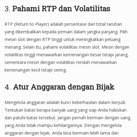
3.
Pahami RTP dan Volatilitas
RTP (Return to Player) adalah persentase dari total taruhan
yang dikembalikan kepada pemain dalam jangka panjang. Pilih
mesin slot dengan RTP tinggi untuk meningkatkan peluang
menang. Selain itu, pahami volatilitas mesin slot. Mesin dengan
volatilitas tinggi menawarkan kemenangan besar tetapi jarang,
sementara mesin dengan volatilitas rendah menawarkan
kemenangan kecil tetapi sering.
4.
Atur Anggaran dengan Bijak
Mengelola anggaran adalah kunci keberhasilan dalam berjudi.
Tentukan batas berapa banyak uang yang siap Anda habiskan
dan patuhi batas tersebut. Jangan pernah bermain dengan uang
yang Anda tidak mampu kehilangannya. Dengan mengelola
anggaran dengan bijak, Anda bisa bermain lebih lama dan