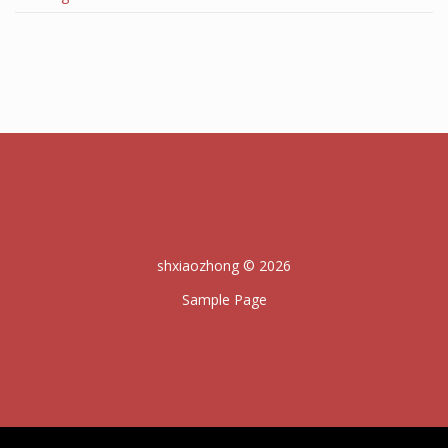
shxiaozhong © 2026
Sample Page