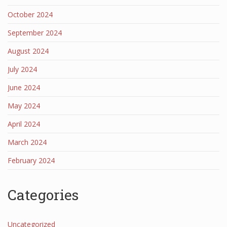
October 2024
September 2024
August 2024
July 2024
June 2024
May 2024
April 2024
March 2024
February 2024
Categories
Uncategorized