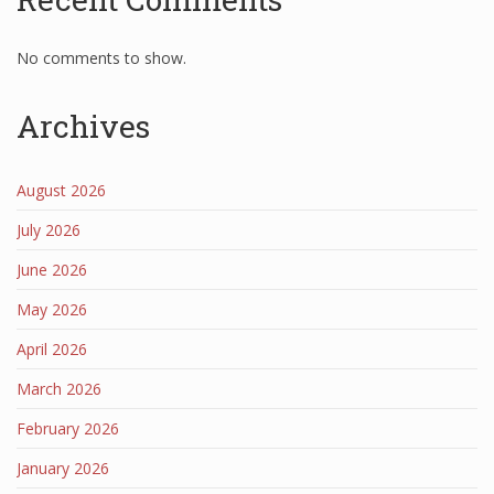
No comments to show.
Archives
August 2026
July 2026
June 2026
May 2026
April 2026
March 2026
February 2026
January 2026