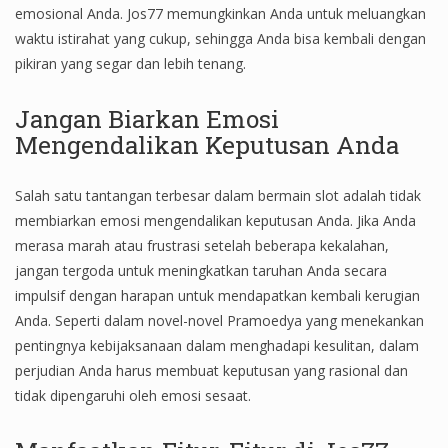
emosional Anda. Jos77 memungkinkan Anda untuk meluangkan
waktu istirahat yang cukup, sehingga Anda bisa kembali dengan
pikiran yang segar dan lebih tenang.
Jangan Biarkan Emosi
Mengendalikan Keputusan Anda
Salah satu tantangan terbesar dalam bermain slot adalah tidak
membiarkan emosi mengendalikan keputusan Anda. Jika Anda
merasa marah atau frustrasi setelah beberapa kekalahan,
jangan tergoda untuk meningkatkan taruhan Anda secara
impulsif dengan harapan untuk mendapatkan kembali kerugian
Anda. Seperti dalam novel-novel Pramoedya yang menekankan
pentingnya kebijaksanaan dalam menghadapi kesulitan, dalam
perjudian Anda harus membuat keputusan yang rasional dan
tidak dipengaruhi oleh emosi sesaat.