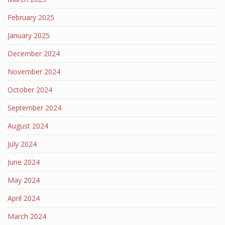
February 2025
January 2025
December 2024
November 2024
October 2024
September 2024
August 2024
July 2024
June 2024
May 2024
April 2024
March 2024