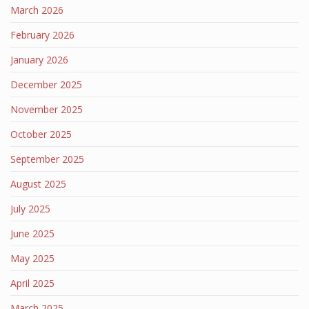
March 2026
February 2026
January 2026
December 2025
November 2025
October 2025
September 2025
August 2025
July 2025
June 2025
May 2025
April 2025
March 2025