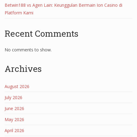
Betwin188 vs Agen Lain: Keunggulan Bermain Ion Casino di
Platform Kami
Recent Comments
No comments to show.
Archives
August 2026
July 2026
June 2026
May 2026
April 2026