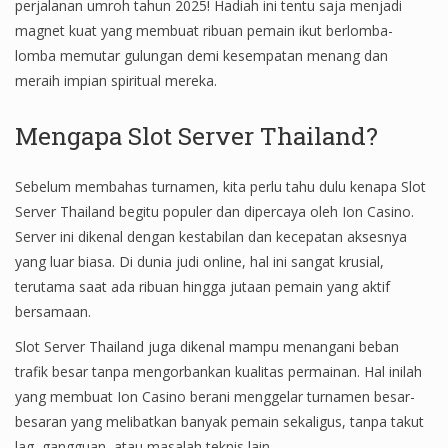
perjalanan umroh tahun 2025! Hadiah ini tentu saja menjadi
magnet kuat yang membuat ribuan pemain ikut berlomba-
lomba memutar gulungan demi kesempatan menang dan
meraih impian spiritual mereka.
Mengapa Slot Server Thailand?
Sebelum membahas turnamen, kita perlu tahu dulu kenapa Slot
Server Thailand begitu populer dan dipercaya oleh Ion Casino.
Server ini dikenal dengan kestabilan dan kecepatan aksesnya
yang luar biasa. Di dunia judi online, hal ini sangat krusial,
terutama saat ada ribuan hingga jutaan pemain yang aktif
bersamaan.
Slot Server Thailand juga dikenal mampu menangani beban
trafik besar tanpa mengorbankan kualitas permainan. Hal inilah
yang membuat Ion Casino berani menggelar turnamen besar-
besaran yang melibatkan banyak pemain sekaligus, tanpa takut
lag, gangguan, atau masalah teknis lain.