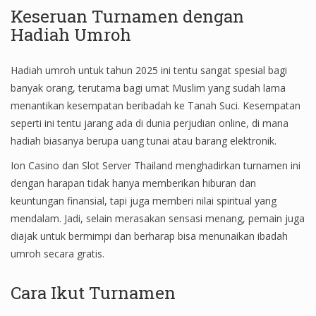
Keseruan Turnamen dengan
Hadiah Umroh
Hadiah umroh untuk tahun 2025 ini tentu sangat spesial bagi
banyak orang, terutama bagi umat Muslim yang sudah lama
menantikan kesempatan beribadah ke Tanah Suci. Kesempatan
seperti ini tentu jarang ada di dunia perjudian online, di mana
hadiah biasanya berupa uang tunai atau barang elektronik.
Ion Casino dan Slot Server Thailand menghadirkan turnamen ini
dengan harapan tidak hanya memberikan hiburan dan
keuntungan finansial, tapi juga memberi nilai spiritual yang
mendalam. Jadi, selain merasakan sensasi menang, pemain juga
diajak untuk bermimpi dan berharap bisa menunaikan ibadah
umroh secara gratis.
Cara Ikut Turnamen