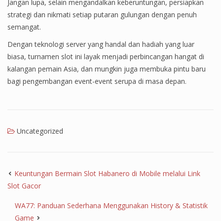
Jangan lupa, selain mengandalkan keberuntungan, persiapkan
strategi dan nikmati setiap putaran gulungan dengan penuh
semangat.
Dengan teknologi server yang handal dan hadiah yang luar
biasa, turnamen slot ini layak menjadi perbincangan hangat di
kalangan pemain Asia, dan mungkin juga membuka pintu baru
bagi pengembangan event-event serupa di masa depan.
Uncategorized
Keuntungan Bermain Slot Habanero di Mobile melalui Link
Slot Gacor
WA77: Panduan Sederhana Menggunakan History & Statistik
Game