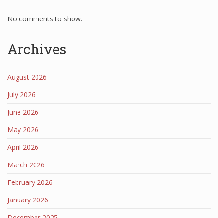
No comments to show.
Archives
August 2026
July 2026
June 2026
May 2026
April 2026
March 2026
February 2026
January 2026
December 2025