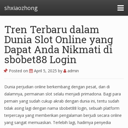
shxiaozhong
Tren Terbaru dalam
Dunia Slot Online yang
Dapat Anda Nikmati di
sbobet88 Login
Posted on
April 5, 2025
by
admin
Dunia perjudian online berkembang dengan pesat, dan di
dalamnya, permainan slot selalu menjadi primadona. Bagi para
pemain yang sudah cukup akrab dengan dunia ini, tentu sudah
tidak asing lagi dengan nama sbobet88 login, sebuah platform
terpercaya yang memberikan pengalaman berjudi secara online
yang sangat memuaskan. Terlebih lagi, hadirnya penyedia