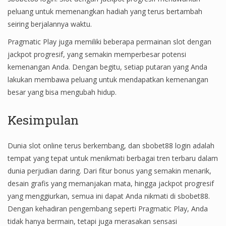
peluang untuk memenangkan hadiah yang terus bertambah
seiring berjalannya waktu.
Pragmatic Play juga memiliki beberapa permainan slot dengan
jackpot progresif, yang semakin memperbesar potensi
kemenangan Anda. Dengan begitu, setiap putaran yang Anda
lakukan membawa peluang untuk mendapatkan kemenangan
besar yang bisa mengubah hidup.
Kesimpulan
Dunia slot online terus berkembang, dan sbobet88 login adalah
tempat yang tepat untuk menikmati berbagai tren terbaru dalam
dunia perjudian daring. Dari fitur bonus yang semakin menarik,
desain grafis yang memanjakan mata, hingga jackpot progresif
yang menggiurkan, semua ini dapat Anda nikmati di sbobet88.
Dengan kehadiran pengembang seperti Pragmatic Play, Anda
tidak hanya bermain, tetapi juga merasakan sensasi