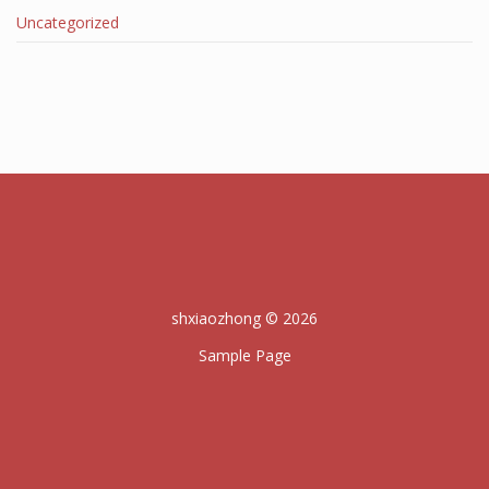
Uncategorized
shxiaozhong © 2026
Sample Page