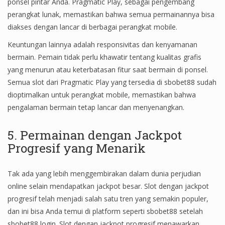
ponsel pintar Anda. Pragmatic Play, sebagai pengembang
perangkat lunak, memastikan bahwa semua permainannya bisa
diakses dengan lancar di berbagai perangkat mobile.
Keuntungan lainnya adalah responsivitas dan kenyamanan
bermain. Pemain tidak perlu khawatir tentang kualitas grafis
yang menurun atau keterbatasan fitur saat bermain di ponsel.
Semua slot dari Pragmatic Play yang tersedia di sbobet88 sudah
dioptimalkan untuk perangkat mobile, memastikan bahwa
pengalaman bermain tetap lancar dan menyenangkan.
5. Permainan dengan Jackpot
Progresif yang Menarik
Tak ada yang lebih menggembirakan dalam dunia perjudian
online selain mendapatkan jackpot besar. Slot dengan jackpot
progresif telah menjadi salah satu tren yang semakin populer,
dan ini bisa Anda temui di platform seperti sbobet88 setelah
sbobet88 login. Slot dengan jackpot progresif menawarkan