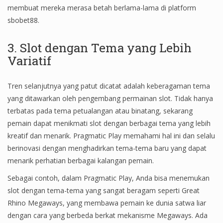
membuat mereka merasa betah berlama-lama di platform
sbobet88.
3. Slot dengan Tema yang Lebih
Variatif
Tren selanjutnya yang patut dicatat adalah keberagaman tema
yang ditawarkan oleh pengembang permainan slot. Tidak hanya
terbatas pada tema petualangan atau binatang, sekarang
pemain dapat menikmati slot dengan berbagai tema yang lebih
kreatif dan menarik. Pragmatic Play memahami hal ini dan selalu
berinovasi dengan menghadirkan tema-tema baru yang dapat
menarik perhatian berbagai kalangan pemain.
Sebagai contoh, dalam Pragmatic Play, Anda bisa menemukan
slot dengan tema-tema yang sangat beragam seperti Great
Rhino Megaways, yang membawa pemain ke dunia satwa liar
dengan cara yang berbeda berkat mekanisme Megaways. Ada