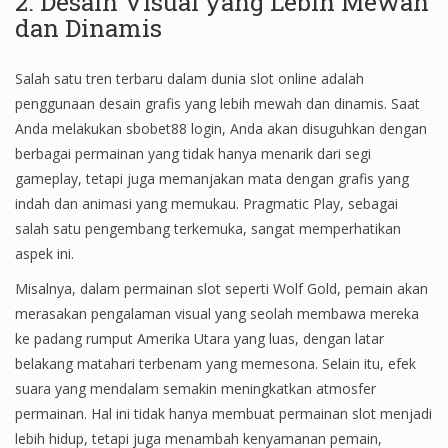
2. Desain Visual yang Lebih Mewah
dan Dinamis
Salah satu tren terbaru dalam dunia slot online adalah
penggunaan desain grafis yang lebih mewah dan dinamis. Saat
Anda melakukan sbobet88 login, Anda akan disuguhkan dengan
berbagai permainan yang tidak hanya menarik dari segi
gameplay, tetapi juga memanjakan mata dengan grafis yang
indah dan animasi yang memukau. Pragmatic Play, sebagai
salah satu pengembang terkemuka, sangat memperhatikan
aspek ini.
Misalnya, dalam permainan slot seperti Wolf Gold, pemain akan
merasakan pengalaman visual yang seolah membawa mereka
ke padang rumput Amerika Utara yang luas, dengan latar
belakang matahari terbenam yang memesona. Selain itu, efek
suara yang mendalam semakin meningkatkan atmosfer
permainan. Hal ini tidak hanya membuat permainan slot menjadi
lebih hidup, tetapi juga menambah kenyamanan pemain,