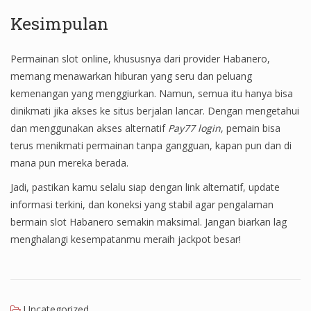
Kesimpulan
Permainan slot online, khususnya dari provider Habanero,
memang menawarkan hiburan yang seru dan peluang
kemenangan yang menggiurkan. Namun, semua itu hanya bisa
dinikmati jika akses ke situs berjalan lancar. Dengan mengetahui
dan menggunakan akses alternatif
Pay77 login
, pemain bisa
terus menikmati permainan tanpa gangguan, kapan pun dan di
mana pun mereka berada.
Jadi, pastikan kamu selalu siap dengan link alternatif, update
informasi terkini, dan koneksi yang stabil agar pengalaman
bermain slot Habanero semakin maksimal. Jangan biarkan lag
menghalangi kesempatanmu meraih jackpot besar!
Uncategorized