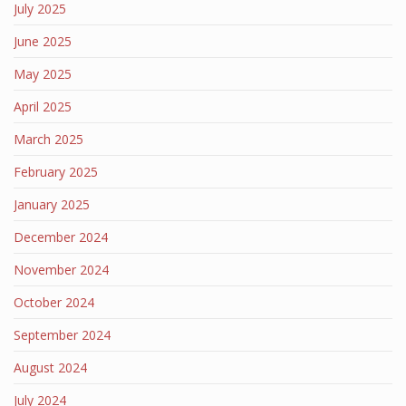
July 2025
June 2025
May 2025
April 2025
March 2025
February 2025
January 2025
December 2024
November 2024
October 2024
September 2024
August 2024
July 2024