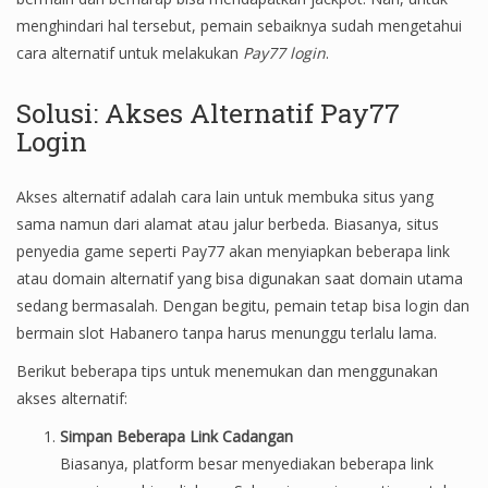
menghindari hal tersebut, pemain sebaiknya sudah mengetahui
cara alternatif untuk melakukan
Pay77 login
.
Solusi: Akses Alternatif Pay77
Login
Akses alternatif adalah cara lain untuk membuka situs yang
sama namun dari alamat atau jalur berbeda. Biasanya, situs
penyedia game seperti Pay77 akan menyiapkan beberapa link
atau domain alternatif yang bisa digunakan saat domain utama
sedang bermasalah. Dengan begitu, pemain tetap bisa login dan
bermain slot Habanero tanpa harus menunggu terlalu lama.
Berikut beberapa tips untuk menemukan dan menggunakan
akses alternatif:
Simpan Beberapa Link Cadangan
Biasanya, platform besar menyediakan beberapa link