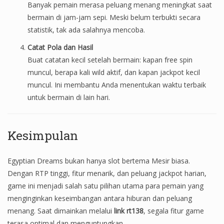
Banyak pemain merasa peluang menang meningkat saat
bermain di jam-jam sepi. Meski belum terbukti secara
statistik, tak ada salahnya mencoba.
Catat Pola dan Hasil
Buat catatan kecil setelah bermain: kapan free spin
muncul, berapa kali wild aktif, dan kapan jackpot kecil
muncul. Ini membantu Anda menentukan waktu terbaik
untuk bermain di lain hari.
Kesimpulan
Egyptian Dreams bukan hanya slot bertema Mesir biasa.
Dengan RTP tinggi, fitur menarik, dan peluang jackpot harian,
game ini menjadi salah satu pilihan utama para pemain yang
menginginkan keseimbangan antara hiburan dan peluang
menang. Saat dimainkan melalui
link rt138
, segala fitur game
terasa optimal dan menguntungkan.