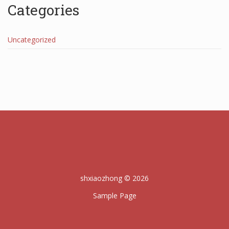
Categories
Uncategorized
shxiaozhong © 2026
Sample Page