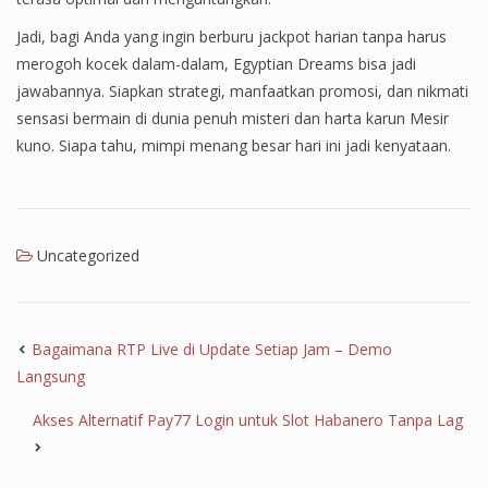
Jadi, bagi Anda yang ingin berburu jackpot harian tanpa harus
merogoh kocek dalam-dalam, Egyptian Dreams bisa jadi
jawabannya. Siapkan strategi, manfaatkan promosi, dan nikmati
sensasi bermain di dunia penuh misteri dan harta karun Mesir
kuno. Siapa tahu, mimpi menang besar hari ini jadi kenyataan.
Uncategorized
Bagaimana RTP Live di Update Setiap Jam – Demo
Langsung
Akses Alternatif Pay77 Login untuk Slot Habanero Tanpa Lag