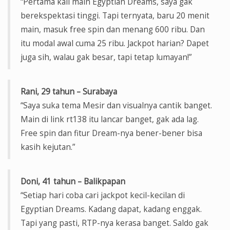
“Pertama kali main Egyptian Dreams, saya gak
berekspektasi tinggi. Tapi ternyata, baru 20 menit
main, masuk free spin dan menang 600 ribu. Dan
itu modal awal cuma 25 ribu. Jackpot harian? Dapet
juga sih, walau gak besar, tapi tetap lumayan!”
Rani, 29 tahun – Surabaya
“Saya suka tema Mesir dan visualnya cantik banget.
Main di link rt138 itu lancar banget, gak ada lag.
Free spin dan fitur Dream-nya bener-bener bisa
kasih kejutan.”
Doni, 41 tahun – Balikpapan
“Setiap hari coba cari jackpot kecil-kecilan di
Egyptian Dreams. Kadang dapat, kadang enggak.
Tapi yang pasti, RTP-nya kerasa banget. Saldo gak