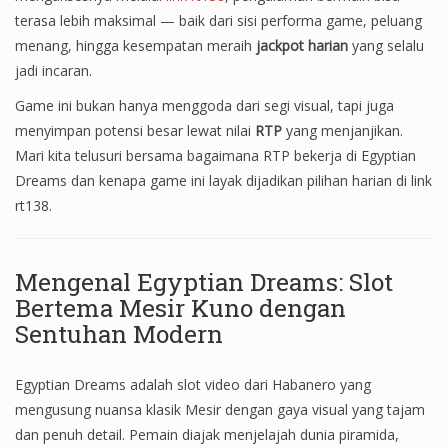
terasa lebih maksimal — baik dari sisi performa game, peluang
menang, hingga kesempatan meraih
jackpot harian
yang selalu
jadi incaran.
Game ini bukan hanya menggoda dari segi visual, tapi juga
menyimpan potensi besar lewat nilai
RTP
yang menjanjikan.
Mari kita telusuri bersama bagaimana RTP bekerja di Egyptian
Dreams dan kenapa game ini layak dijadikan pilihan harian di link
rt138.
Mengenal Egyptian Dreams: Slot
Bertema Mesir Kuno dengan
Sentuhan Modern
Egyptian Dreams adalah slot video dari Habanero yang
mengusung nuansa klasik Mesir dengan gaya visual yang tajam
dan penuh detail. Pemain diajak menjelajah dunia piramida,