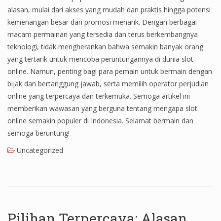
alasan, mulai dari akses yang mudah dan praktis hingga potensi
kemenangan besar dan promosi menarik. Dengan berbagai
macam permainan yang tersedia dan terus berkembangnya
teknologi, tidak mengherankan bahwa semakin banyak orang
yang tertarik untuk mencoba peruntungannya di dunia slot
online. Namun, penting bagi para pemain untuk bermain dengan
bijak dan bertanggung jawab, serta memilih operator perjudian
online yang terpercaya dan terkemuka. Semoga artikel ini
memberikan wawasan yang berguna tentang mengapa slot
online semakin populer di Indonesia. Selamat bermain dan
semoga beruntung!
Uncategorized
Pilihan Terpercaya: Alasan