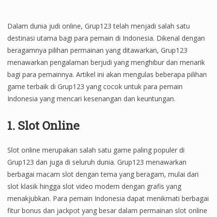
Dalam dunia judi online, Grup123 telah menjadi salah satu
destinasi utama bagi para pemain di Indonesia. Dikenal dengan
beragamnya pilihan permainan yang ditawarkan, Grup123
menawarkan pengalaman berjudi yang menghibur dan menarik
bagi para pemainnya. Artikel ini akan mengulas beberapa pilihan
game terbaik di Grup123 yang cocok untuk para pemain
Indonesia yang mencari kesenangan dan keuntungan.
1. Slot Online
Slot online merupakan salah satu game paling populer di
Grup123 dan juga di seluruh dunia. Grup123 menawarkan
berbagai macam slot dengan tema yang beragam, mulai dari
slot klasik hingga slot video modern dengan grafis yang
menakjubkan. Para pemain Indonesia dapat menikmati berbagai
fitur bonus dan jackpot yang besar dalam permainan slot online