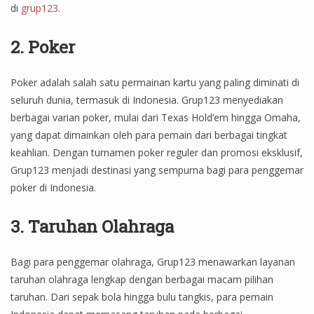
di
grup123
.
2. Poker
Poker adalah salah satu permainan kartu yang paling diminati di
seluruh dunia, termasuk di Indonesia. Grup123 menyediakan
berbagai varian poker, mulai dari Texas Hold’em hingga Omaha,
yang dapat dimainkan oleh para pemain dari berbagai tingkat
keahlian. Dengan turnamen poker reguler dan promosi eksklusif,
Grup123 menjadi destinasi yang sempurna bagi para penggemar
poker di Indonesia.
3. Taruhan Olahraga
Bagi para penggemar olahraga, Grup123 menawarkan layanan
taruhan olahraga lengkap dengan berbagai macam pilihan
taruhan. Dari sepak bola hingga bulu tangkis, para pemain