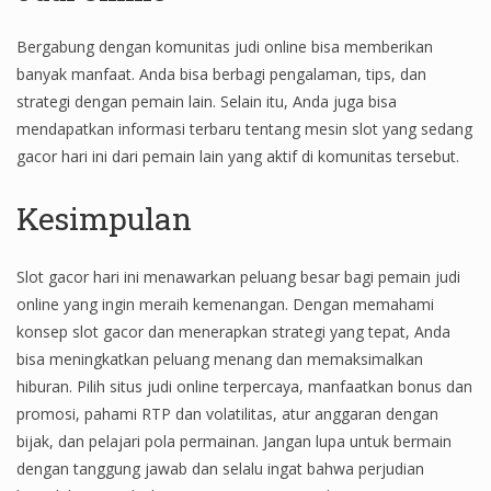
Bergabung dengan komunitas judi online bisa memberikan
banyak manfaat. Anda bisa berbagi pengalaman, tips, dan
strategi dengan pemain lain. Selain itu, Anda juga bisa
mendapatkan informasi terbaru tentang mesin slot yang sedang
gacor hari ini dari pemain lain yang aktif di komunitas tersebut.
Kesimpulan
Slot gacor hari ini menawarkan peluang besar bagi pemain judi
online yang ingin meraih kemenangan. Dengan memahami
konsep slot gacor dan menerapkan strategi yang tepat, Anda
bisa meningkatkan peluang menang dan memaksimalkan
hiburan. Pilih situs judi online terpercaya, manfaatkan bonus dan
promosi, pahami RTP dan volatilitas, atur anggaran dengan
bijak, dan pelajari pola permainan. Jangan lupa untuk bermain
dengan tanggung jawab dan selalu ingat bahwa perjudian