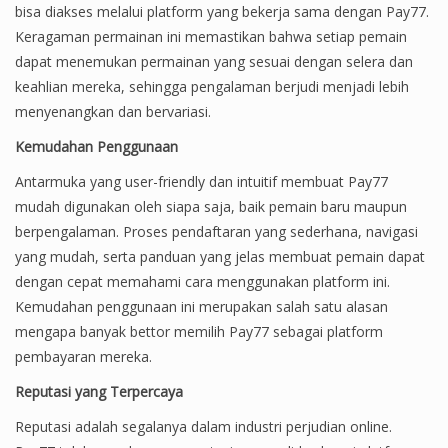
bisa diakses melalui platform yang bekerja sama dengan Pay77.
Keragaman permainan ini memastikan bahwa setiap pemain
dapat menemukan permainan yang sesuai dengan selera dan
keahlian mereka, sehingga pengalaman berjudi menjadi lebih
menyenangkan dan bervariasi.
Kemudahan Penggunaan
Antarmuka yang user-friendly dan intuitif membuat Pay77
mudah digunakan oleh siapa saja, baik pemain baru maupun
berpengalaman. Proses pendaftaran yang sederhana, navigasi
yang mudah, serta panduan yang jelas membuat pemain dapat
dengan cepat memahami cara menggunakan platform ini.
Kemudahan penggunaan ini merupakan salah satu alasan
mengapa banyak bettor memilih Pay77 sebagai platform
pembayaran mereka.
Reputasi yang Terpercaya
Reputasi adalah segalanya dalam industri perjudian online.