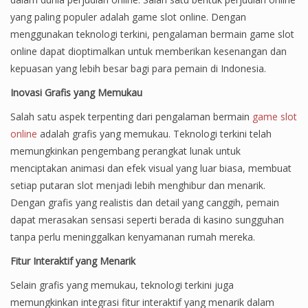
yang paling populer adalah game slot online. Dengan
menggunakan teknologi terkini, pengalaman bermain game slot
online dapat dioptimalkan untuk memberikan kesenangan dan
kepuasan yang lebih besar bagi para pemain di Indonesia.
Inovasi Grafis yang Memukau
Salah satu aspek terpenting dari pengalaman bermain
game slot
online
adalah grafis yang memukau. Teknologi terkini telah
memungkinkan pengembang perangkat lunak untuk
menciptakan animasi dan efek visual yang luar biasa, membuat
setiap putaran slot menjadi lebih menghibur dan menarik.
Dengan grafis yang realistis dan detail yang canggih, pemain
dapat merasakan sensasi seperti berada di kasino sungguhan
tanpa perlu meninggalkan kenyamanan rumah mereka.
Fitur Interaktif yang Menarik
Selain grafis yang memukau, teknologi terkini juga
memungkinkan integrasi fitur interaktif yang menarik dalam