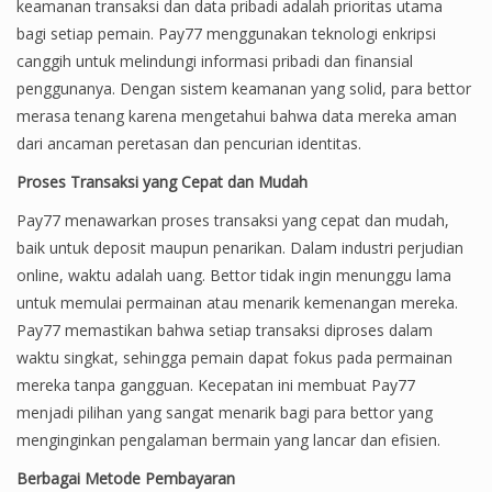
keamanan transaksi dan data pribadi adalah prioritas utama
bagi setiap pemain. Pay77 menggunakan teknologi enkripsi
canggih untuk melindungi informasi pribadi dan finansial
penggunanya. Dengan sistem keamanan yang solid, para bettor
merasa tenang karena mengetahui bahwa data mereka aman
dari ancaman peretasan dan pencurian identitas.
Proses Transaksi yang Cepat dan Mudah
Pay77 menawarkan proses transaksi yang cepat dan mudah,
baik untuk deposit maupun penarikan. Dalam industri perjudian
online, waktu adalah uang. Bettor tidak ingin menunggu lama
untuk memulai permainan atau menarik kemenangan mereka.
Pay77 memastikan bahwa setiap transaksi diproses dalam
waktu singkat, sehingga pemain dapat fokus pada permainan
mereka tanpa gangguan. Kecepatan ini membuat Pay77
menjadi pilihan yang sangat menarik bagi para bettor yang
menginginkan pengalaman bermain yang lancar dan efisien.
Berbagai Metode Pembayaran