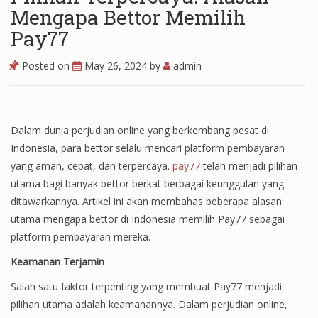
Mengapa Bettor Memilih
Pay77
Posted on
May 26, 2024
by
admin
Dalam dunia perjudian online yang berkembang pesat di
Indonesia, para bettor selalu mencari platform pembayaran
yang aman, cepat, dan terpercaya.
pay77
telah menjadi pilihan
utama bagi banyak bettor berkat berbagai keunggulan yang
ditawarkannya. Artikel ini akan membahas beberapa alasan
utama mengapa bettor di Indonesia memilih Pay77 sebagai
platform pembayaran mereka.
Keamanan Terjamin
Salah satu faktor terpenting yang membuat Pay77 menjadi
pilihan utama adalah keamanannya. Dalam perjudian online,