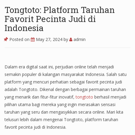
Tongtoto: Platform Taruhan
Favorit Pecinta Judi di
Indonesia
Posted on
May 27, 2024
by
admin
Dalam era digital saat ini, perjudian online telah menjadi
semakin populer di kalangan masyarakat Indonesia. Salah satu
platform yang mencuri perhatian sebagai favorit pecinta judi
adalah Tongtoto. Dikenal dengan berbagai permainan taruhan
yang menarik dan fitur-fitur inovatif,
tongtoto
berhasil menjadi
pilihan utama bagi mereka yang ingin merasakan sensasi
taruhan yang seru dan mengasyikkan secara online. Mari kita
telusuri lebih dalam mengenai Tongtoto, platform taruhan
favorit pecinta judi di Indonesia.