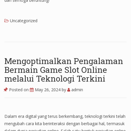
dan semoga beruntung!
Uncategorized
Mengoptimalkan Pengalaman
Bermain Game Slot Online
melalui Teknologi Terkini
Posted on
May 26, 2024
by
admin
Dalam era digital yang terus berkembang, teknologi terkini telah
mengubah cara kita berinteraksi dengan berbagai hal, termasuk
dalam dunia perjudian online. Salah satu bentuk perjudian online