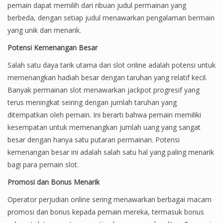
pemain dapat memilih dari ribuan judul permainan yang
berbeda, dengan setiap judul menawarkan pengalaman bermain
yang unik dan menarik.
Potensi Kemenangan Besar
Salah satu daya tarik utama dari slot online adalah potensi untuk
memenangkan hadiah besar dengan taruhan yang relatif kecil.
Banyak permainan slot menawarkan jackpot progresif yang
terus meningkat seiring dengan jumlah taruhan yang
ditempatkan oleh pemain. Ini berarti bahwa pemain memiliki
kesempatan untuk memenangkan jumlah uang yang sangat
besar dengan hanya satu putaran permainan. Potensi
kemenangan besar ini adalah salah satu hal yang paling menarik
bagi para pemain slot.
Promosi dan Bonus Menarik
Operator perjudian online sering menawarkan berbagai macam
promosi dan bonus kepada pemain mereka, termasuk bonus