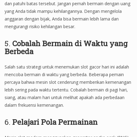
dan patuhi batas tersebut. Jangan pernah bermain dengan uang
yang Anda tidak mampu kehilangannya. Dengan mengelola
anggaran dengan bijak, Anda bisa bermain lebih lama dan
mengurangi risiko kehilangan besar.
5.
Cobalah Bermain di Waktu yang
Berbeda
Salah satu strategi untuk menemukan slot gacor hari ini adalah
mencoba bermain di waktu yang berbeda. Beberapa pemain
percaya bahwa mesin slot cenderung memberikan kemenangan
lebih sering pada waktu tertentu. Cobalah bermain di pagi hari,
siang, atau malam hari untuk melihat apakah ada perbedaan
dalam frekuensi kemenangan.
6.
Pelajari Pola Permainan