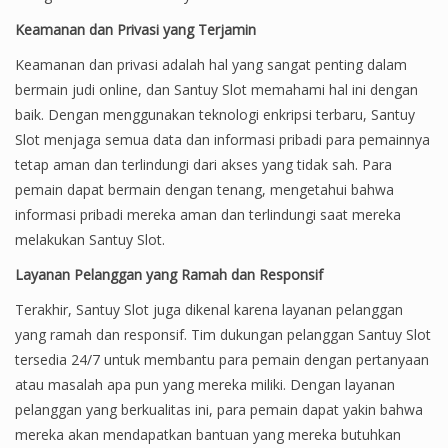
Keamanan dan Privasi yang Terjamin
Keamanan dan privasi adalah hal yang sangat penting dalam
bermain judi online, dan Santuy Slot memahami hal ini dengan
baik. Dengan menggunakan teknologi enkripsi terbaru, Santuy
Slot menjaga semua data dan informasi pribadi para pemainnya
tetap aman dan terlindungi dari akses yang tidak sah. Para
pemain dapat bermain dengan tenang, mengetahui bahwa
informasi pribadi mereka aman dan terlindungi saat mereka
melakukan Santuy Slot.
Layanan Pelanggan yang Ramah dan Responsif
Terakhir, Santuy Slot juga dikenal karena layanan pelanggan
yang ramah dan responsif. Tim dukungan pelanggan Santuy Slot
tersedia 24/7 untuk membantu para pemain dengan pertanyaan
atau masalah apa pun yang mereka miliki. Dengan layanan
pelanggan yang berkualitas ini, para pemain dapat yakin bahwa
mereka akan mendapatkan bantuan yang mereka butuhkan