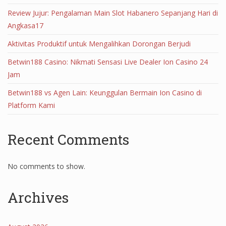
Review Jujur: Pengalaman Main Slot Habanero Sepanjang Hari di
Angkasa17
Aktivitas Produktif untuk Mengalihkan Dorongan Berjudi
Betwin188 Casino: Nikmati Sensasi Live Dealer Ion Casino 24
Jam
Betwin188 vs Agen Lain: Keunggulan Bermain Ion Casino di
Platform Kami
Recent Comments
No comments to show.
Archives