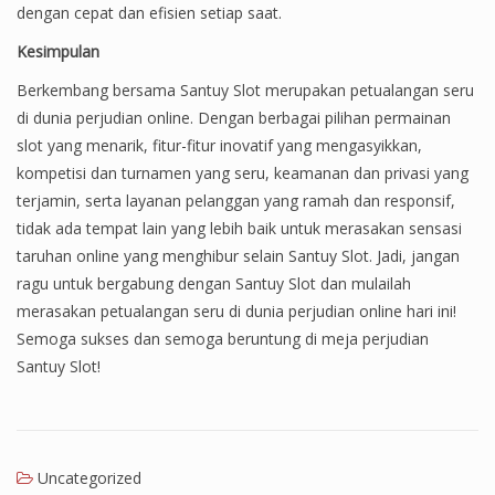
dengan cepat dan efisien setiap saat.
Kesimpulan
Berkembang bersama Santuy Slot merupakan petualangan seru
di dunia perjudian online. Dengan berbagai pilihan permainan
slot yang menarik, fitur-fitur inovatif yang mengasyikkan,
kompetisi dan turnamen yang seru, keamanan dan privasi yang
terjamin, serta layanan pelanggan yang ramah dan responsif,
tidak ada tempat lain yang lebih baik untuk merasakan sensasi
taruhan online yang menghibur selain Santuy Slot. Jadi, jangan
ragu untuk bergabung dengan Santuy Slot dan mulailah
merasakan petualangan seru di dunia perjudian online hari ini!
Semoga sukses dan semoga beruntung di meja perjudian
Santuy Slot!
Uncategorized