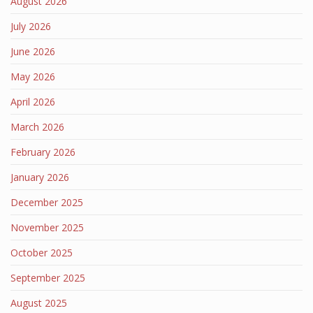
August 2026
July 2026
June 2026
May 2026
April 2026
March 2026
February 2026
January 2026
December 2025
November 2025
October 2025
September 2025
August 2025