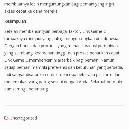
membuatnya lebih menguntungkan bagi pemain yang ingin
akses cepat ke dana mereka.
Kesimpulan
Setelah membandingkan berbagai faktor, Link Game C
tampaknya menjadi yang paling menguntungkan di Indonesia.
Dengan bonus dan promosi yang menarik, variasi permainan
yang seimbang, keamanan tinggi, dan proses penarikan cepat,
Link Game C memberikan nilai terbaik bagi pemain. Namun,
setiap pemain memiliki preferensi dan kebutuhan yang berbeda,
jadi sangat disarankan untuk mencoba beberapa platform dan
menemukan yang paling sesuai dengan Anda. Selamat bermain
dan semoga beruntung!
Uncategorized