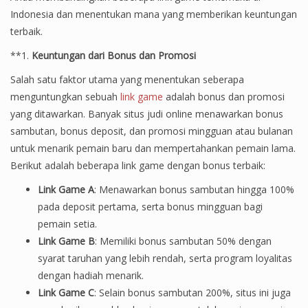
Indonesia dan menentukan mana yang memberikan keuntungan
terbaik.
**1.
Keuntungan dari Bonus dan Promosi
Salah satu faktor utama yang menentukan seberapa
menguntungkan sebuah
link game
adalah bonus dan promosi
yang ditawarkan. Banyak situs judi online menawarkan bonus
sambutan, bonus deposit, dan promosi mingguan atau bulanan
untuk menarik pemain baru dan mempertahankan pemain lama.
Berikut adalah beberapa link game dengan bonus terbaik:
Link Game A
: Menawarkan bonus sambutan hingga 100%
pada deposit pertama, serta bonus mingguan bagi
pemain setia.
Link Game B
: Memiliki bonus sambutan 50% dengan
syarat taruhan yang lebih rendah, serta program loyalitas
dengan hadiah menarik.
Link Game C
: Selain bonus sambutan 200%, situs ini juga