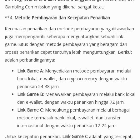
Gambling Commission yang dikenal sangat ketat.
**4.
Metode Pembayaran dan Kecepatan Penarikan
Kecepatan penarikan dan metode pembayaran yang ditawarkan
juga mempengaruhi seberapa menguntungkan sebuah link
game. Situs dengan metode pembayaran yang beragam dan
proses penarikan cepat tentunya lebih menguntungkan. Berikut
adalah perbandingannya:
Link Game A
: Menyediakan metode pembayaran melalui
bank lokal, e-wallet, dan cryptocurrency dengan waktu
penarikan 24-48 jam.
Link Game B
: Menawarkan pembayaran melalui bank lokal
dan e-wallet, dengan waktu penarikan hingga 72 jam.
Link Game C
: Mendukung pembayaran melalui berbagai
metode termasuk bank lokal, e-wallet, dan transfer
internasional dengan waktu penarikan 12-24 jam.
Untuk kecepatan penarikan,
Link Game C
adalah yang tercepat,