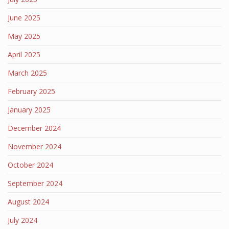
June 2025
May 2025
April 2025
March 2025
February 2025
January 2025
December 2024
November 2024
October 2024
September 2024
August 2024
July 2024