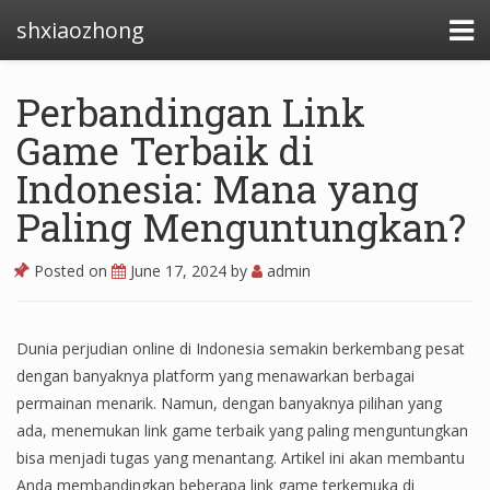
shxiaozhong
Perbandingan Link
Game Terbaik di
Indonesia: Mana yang
Paling Menguntungkan?
Posted on
June 17, 2024
by
admin
Dunia perjudian online di Indonesia semakin berkembang pesat
dengan banyaknya platform yang menawarkan berbagai
permainan menarik. Namun, dengan banyaknya pilihan yang
ada, menemukan link game terbaik yang paling menguntungkan
bisa menjadi tugas yang menantang. Artikel ini akan membantu
Anda membandingkan beberapa link game terkemuka di