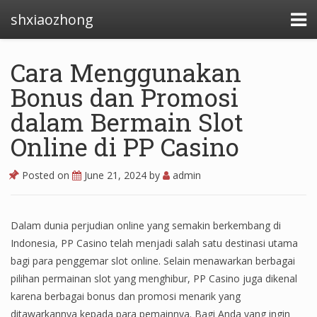
shxiaozhong
Cara Menggunakan
Bonus dan Promosi
dalam Bermain Slot
Online di PP Casino
Posted on
June 21, 2024
by
admin
Dalam dunia perjudian online yang semakin berkembang di
Indonesia, PP Casino telah menjadi salah satu destinasi utama
bagi para penggemar slot online. Selain menawarkan berbagai
pilihan permainan slot yang menghibur, PP Casino juga dikenal
karena berbagai bonus dan promosi menarik yang
ditawarkannya kepada para pemainnya. Bagi Anda yang ingin