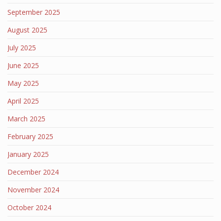
September 2025
August 2025
July 2025
June 2025
May 2025
April 2025
March 2025
February 2025
January 2025
December 2024
November 2024
October 2024