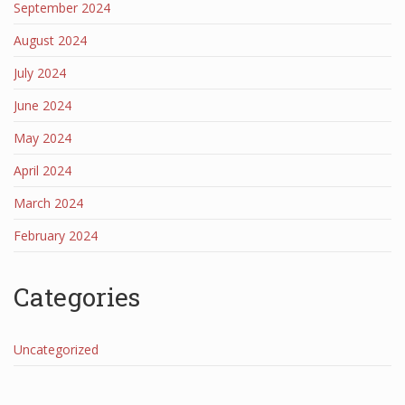
September 2024
August 2024
July 2024
June 2024
May 2024
April 2024
March 2024
February 2024
Categories
Uncategorized