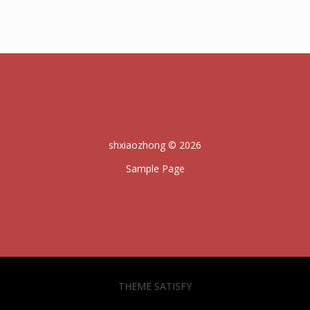
shxiaozhong © 2026
Sample Page
THEME SATISFY