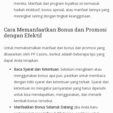
mereka. Manfaat dari program loyalitas ini termasuk
hadiah eksklusif, bonus spesial, atau manfaat lainnya yang
meningkat seiring dengan tingkat keanggotaan.
Cara Memanfaatkan Bonus dan Promosi
dengan Efektif
Untuk memaksimalkan manfaat dari bonus dan promosi yang
ditawarkan oleh PP Casino, berikut adalah beberapa tips yang
dapat Anda terapkan:
Baca Syarat dan Ketentuan
: Sebelum mengklaim atau
menggunakan bonus apa pun, pastikan untuk membaca
dengan teliti syarat dan ketentuan yang terkait. Syarat dan
ketentuan ini mengatur persyaratan yang harus dipenuhi
untuk bisa mendapatkan, menggunakan, dan menarik
kembali bonus tersebut.
Manfaatkan Bonus Selamat Datang
: Jika Anda baru