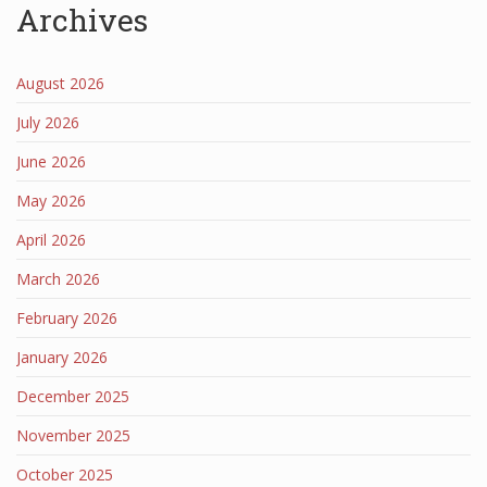
Archives
August 2026
July 2026
June 2026
May 2026
April 2026
March 2026
February 2026
January 2026
December 2025
November 2025
October 2025