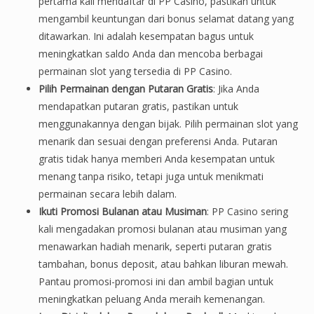
pertama kali mendaftar di PP Casino, pastikan untuk
mengambil keuntungan dari bonus selamat datang yang
ditawarkan. Ini adalah kesempatan bagus untuk
meningkatkan saldo Anda dan mencoba berbagai
permainan slot yang tersedia di PP Casino.
Pilih Permainan dengan Putaran Gratis
: Jika Anda
mendapatkan putaran gratis, pastikan untuk
menggunakannya dengan bijak. Pilih permainan slot yang
menarik dan sesuai dengan preferensi Anda. Putaran
gratis tidak hanya memberi Anda kesempatan untuk
menang tanpa risiko, tetapi juga untuk menikmati
permainan secara lebih dalam.
Ikuti Promosi Bulanan atau Musiman
: PP Casino sering
kali mengadakan promosi bulanan atau musiman yang
menawarkan hadiah menarik, seperti putaran gratis
tambahan, bonus deposit, atau bahkan liburan mewah.
Pantau promosi-promosi ini dan ambil bagian untuk
meningkatkan peluang Anda meraih kemenangan.