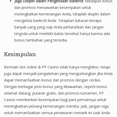
Jaga Disiplin dalam Pengelolaan Bankroll
: Meskipun bonus
dan promosi menawarkan kesempatan untuk
meningkatkan kemenangan Anda, tetaplah disiplin dalam
mengelola bankroll Anda. Tetapkan batasan berapa
banyak uang yang siap Anda pertaruhkan dan jangan
tergoda untuk melebihi batas tersebut hanya karena ada
bonus tambahan yang tersedia.
Kesimpulan
Bermain slot online di PP Casino tidak hanya menghibur, tetapi
juga dapat menjadi pengalaman yang menguntungkan jika Anda
dapat memanfaatkan bonus dan promosi dengan cerdas.
Dengan berbagai jenis bonus yang ditawarkan, seperti bonus
selamat datang, putaran gratis, dan promosi turnamen, PP
Casino memberikan kesempatan bagi para pemainnya untuk
meningkatkan peluang kemenangan mereka. Jadi, jangan ragu
untuk memanfaatkan semua penawaran menarik ini saat Anda