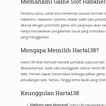
Memahami Game Slot Habaner
Pertama-tama, untuk bisa menikmati sensasi bermain d
Habanero. Habanero Systems adalah salah satu penyedia
dikenal dengan portofolio game slot yang kaya akan var
hanya menawarkan pengalaman visual yang memukau na
yang menggiurkan.
Mengapa Memilih Harta138?
Harta138 telah berhasil menarik perhatian para pemain 
ditawarkannya. Salah satu keunggulan utama Harta138 
date. Pemain dapat menemukan berbagai pilihan game 
petualangan epik, fantasi, hingga tema klasik yang nosta
Keunggulan Harta138
Platform yang Responsif
: Harta138 menawarkan 