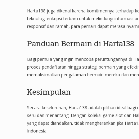
Harta138 juga dikenal karena komitmennya terhadap 
teknologi enkripsi terbaru untuk melindungi informasi
responsif dan ramah, para pemain dapat merasa nyama
Panduan Bermain di Harta138
Bagi pemula yang ingin mencoba peruntungannya di Har
proses pendaftaran hingga strategi bermain yang efekt
memaksimalkan pengalaman bermain mereka dan meni
Kesimpulan
Secara keseluruhan, Harta138 adalah pilihan ideal ba
seru dan menantang. Dengan koleksi game slot dari Ha
yang dapat diandalkan, tidak mengherankan jika Harta13
Indonesia.