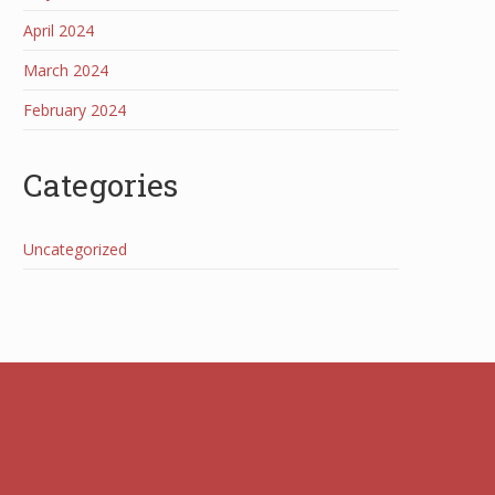
April 2024
March 2024
February 2024
Categories
Uncategorized