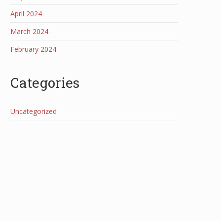
April 2024
March 2024
February 2024
Categories
Uncategorized