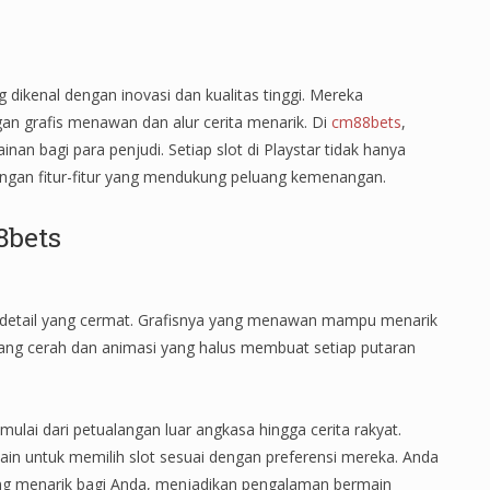
 dikenal dengan inovasi dan kualitas tinggi. Mereka
n grafis menawan dan alur cerita menarik. Di
cm88bets
,
nan bagi para penjudi. Setiap slot di Playstar tidak hanya
dengan fitur-fitur yang mendukung peluang kemenangan.
8bets
n detail yang cermat. Grafisnya yang menawan mampu menarik
 yang cerah dan animasi yang halus membuat setiap putaran
ai dari petualangan luar angkasa hingga cerita rakyat.
in untuk memilih slot sesuai dengan preferensi mereka. Anda
 menarik bagi Anda, menjadikan pengalaman bermain