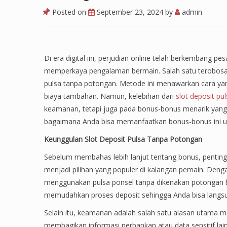
Posted on
September 23, 2024
by
admin
Di era digital ini, perjudian online telah berkembang
memperkaya pengalaman bermain. Salah satu terobosan 
pulsa tanpa potongan. Metode ini menawarkan cara ya
biaya tambahan. Namun, kelebihan dari
slot deposit pu
keamanan, tetapi juga pada bonus-bonus menarik yang bi
bagaimana Anda bisa memanfaatkan bonus-bonus ini 
Keunggulan Slot Deposit Pulsa Tanpa Potongan
Sebelum membahas lebih lanjut tentang bonus, pentin
menjadi pilihan yang populer di kalangan pemain. Deng
menggunakan pulsa ponsel tanpa dikenakan potongan bi
memudahkan proses deposit sehingga Anda bisa langs
Selain itu, keamanan adalah salah satu alasan utama 
membagikan informasi perbankan atau data sensitif la