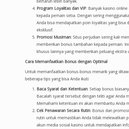
bertaruh lebih banyak.
Program Loyalitas dan VIP
: Banyak kasino online
kepada pemain setia. Dengan sering menggunakan
Anda bisa mendapatkan poin loyalitas yang bisa 
eksklusif.
Promosi Musiman
: Situs perjudian sering kali
memberikan bonus tambahan kepada pemain. Ini 
khusus lainnya yang memberikan peluang ekstra
Cara Memanfaatkan Bonus dengan Optimal
Untuk memanfaatkan bonus-bonus menarik yang ditawark
beberapa tips yang bisa Anda ikuti:
Baca Syarat dan Ketentuan
: Setiap bonus biasan
Bacalah syarat tersebut dengan teliti agar Anda
Memahami ketentuan ini akan membantu Anda me
Cek Penawaran Secara Rutin
: Bonus dan promosi 
rutin untuk memastikan Anda tidak melewatkan p
akun media sosial kasino untuk mendapatkan info