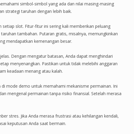
emahami simbol-simbol yang ada dan nilai masing-masing
 strategi taruhan dengan lebih baik.
setiap slot. Fitur-fitur ini sering kali memberikan peluang
aruhan tambahan. Putaran gratis, misalnya, memungkinkan
uang mendapatkan kemenangan besar.
 jelas. Dengan mengatur batasan, Anda dapat menghindari
etap menyenangkan. Pastikan untuk tidak melebihi anggaran
alam keadaan menang atau kalah.
n di mode demo untuk memahami mekanisme permainan. Ini
n mengenal permainan tanpa risiko finansial. Setelah merasa
er stres. Jika Anda merasa frustrasi atau kehilangan kendali,
asai keputusan Anda saat bermain.