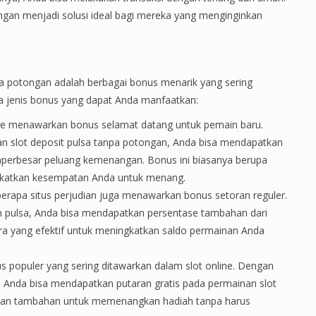
ngan menjadi solusi ideal bagi mereka yang menginginkan
npa potongan adalah berbagai bonus menarik yang sering
apa jenis bonus yang dapat Anda manfaatkan:
line menawarkan bonus selamat datang untuk pemain baru.
 slot deposit pulsa tanpa potongan, Anda bisa mendapatkan
perbesar peluang kemenangan. Bonus ini biasanya berupa
ngkatkan kesempatan Anda untuk menang.
berapa situs perjudian juga menawarkan bonus setoran reguler.
n pulsa, Anda bisa mendapatkan persentase tambahan dari
ara yang efektif untuk meningkatkan saldo permainan Anda
us populer yang sering ditawarkan dalam slot online. Dengan
 Anda bisa mendapatkan putaran gratis pada permainan slot
patan tambahan untuk memenangkan hadiah tanpa harus