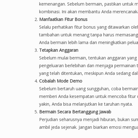
kemenangan. Sebelum bermain, pastikan untuk m
kombinasi. Ini akan membantu Anda merencanakan
Manfaatkan Fitur Bonus
Selalu perhatikan fitur bonus yang ditawarkan oleh 
tambahan untuk menang tanpa harus memasang t
Anda bermain lebih lama dan meningkatkan pel
Tetapkan Anggaran
Sebelum mulai bermain, tentukan anggaran yang
pengeluaran berlebihan dan menjaga permainan t
yang telah ditentukan, meskipun Anda sedang d
Cobalah Mode Demo
Sebelum bertaruh uang sungguhan, coba bermai
memberi Anda kesempatan untuk mencoba fitur da
yakin, Anda bisa melanjutkan ke taruhan nyata.
Bermain Secara Bertanggung Jawab
Perjudian seharusnya menjadi hiburan, bukan sumb
ambil jeda sejenak. Jangan biarkan emosi mengu