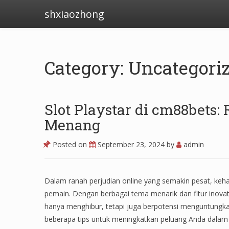
shxiaozhong
Category: Uncategoriz
Slot Playstar di cm88bets
Menang
Posted on
September 23, 2024
by
admin
Dalam ranah perjudian online yang semakin pesat, keha
pemain. Dengan berbagai tema menarik dan fitur inova
hanya menghibur, tetapi juga berpotensi menguntungkan. 
beberapa tips untuk meningkatkan peluang Anda dala