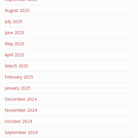
August 2025
July 2025
June 2025
May 2025
April 2025
March 2025
February 2025
January 2025
December 2024
November 2024
October 2024
September 2024