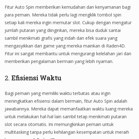
Fitur Auto Spin memberikan kemudahan dan kenyamanan bagi
para pemain. Mereka tidak perlu lagi mengklik tombol spin
setiap kali mereka ingin memutar slot. Cukup dengan mengatur
jumlah putaran yang diinginkan, mereka bisa duduk santai
sambil menikmati grafis yang indah dan efek suara yang
mengasyikkan dari game yang mereka mainkan di Raden4D.
Fitur ini sangat membantu untuk mengurangi kelelahan jari dan
memberikan pengalaman bermain yang lebih nyaman.
2.
Efisiensi Waktu
Bagi pemain yang memiliki waktu terbatas atau ingin
meningkatkan efisiensi dalam bermain, fitur Auto Spin adalah
jawabannya. Mereka dapat memanfaatkan waktu luang mereka
untuk melakukan hal-hal lain sambil tetap menikmati putaran
slot secara otomatis. Ini memungkinkan pemain untuk
multitasking tanpa perlu kehilangan kesempatan untuk meraih