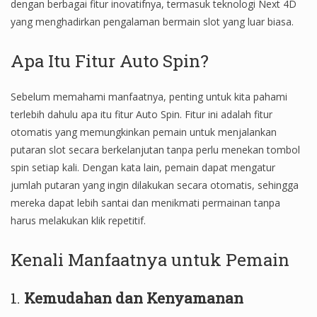
dengan berbagai fitur inovatifnya, termasuk teknologi Next 4D
yang menghadirkan pengalaman bermain slot yang luar biasa.
Apa Itu Fitur Auto Spin?
Sebelum memahami manfaatnya, penting untuk kita pahami
terlebih dahulu apa itu fitur Auto Spin. Fitur ini adalah fitur
otomatis yang memungkinkan pemain untuk menjalankan
putaran slot secara berkelanjutan tanpa perlu menekan tombol
spin setiap kali. Dengan kata lain, pemain dapat mengatur
jumlah putaran yang ingin dilakukan secara otomatis, sehingga
mereka dapat lebih santai dan menikmati permainan tanpa
harus melakukan klik repetitif.
Kenali Manfaatnya untuk Pemain
1.
Kemudahan dan Kenyamanan