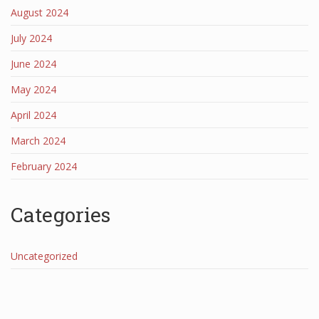
August 2024
July 2024
June 2024
May 2024
April 2024
March 2024
February 2024
Categories
Uncategorized