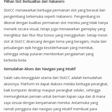
Pilihan Slot Berkualitas dari Habanero
SlotCC menawarkan berbagai permainan slot yang berasal dari
pengembang terkemuka seperti Habanero. Pengembang ini
dikenal dengan kualitas permainan slot mereka yang tidak hanya
menarik secara visual, tetapi juga menawarkan gameplay yang
menghibur dan fitur-fitur bonus yang menggiurkan. Setiap mesin
slot di SlotCC dirancang dengan tema yang beragam, mulai dari
petualangan epik hingga kesederhanaan yang memikat,
sehingga setiap putaran memberikan pengalaman yang
berbeda-beda.
Kemudahan Akses dan Navigasi yang Intuitif
Salah satu keunggulan utama dari SlotCC adalah kemudahan
aksesnya. Platform ini dapat diakses melalui berbagai perangkat,
baik komputer desktop maupun perangkat seluler, sehingga
memungkinkan pemain untuk bermain kapan saja dan di mana
saja sesuai dengan kenyamanan mereka. Antarmuka yang
ramah pengguna dan navigasi yang intuitif membuat para