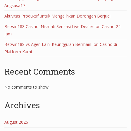
Angkasa17
Aktivitas Produktif untuk Mengalihkan Dorongan Berjudi
Betwin188 Casino: Nikmati Sensasi Live Dealer Ion Casino 24
Jam
Betwin188 vs Agen Lain: Keunggulan Bermain Ion Casino di
Platform Kami
Recent Comments
No comments to show.
Archives
August 2026