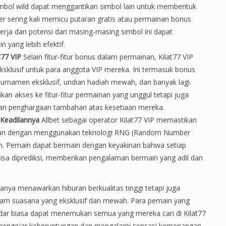
bol wild dapat menggantikan simbol lain untuk membentuk
r sering kali memicu putaran gratis atau permainan bonus
ja dan potensi dari masing-masing simbol ini dapat
yang lebih efektif.
t77 VIP
Selain fitur-fitur bonus dalam permainan, Kilat77 VIP
sklusif untuk para anggota VIP mereka. Ini termasuk bonus
urnamen eksklusif, undian hadiah mewah, dan banyak lagi.
an akses ke fitur-fitur permainan yang unggul tetapi juga
an penghargaan tambahan atas kesetiaan mereka.
Keadilannya
Allbet sebagai operator Kilat77 VIP memastikan
lankan dengan menggunakan teknologi RNG (Random Number
n. Pemain dapat bermain dengan keyakinan bahwa setiap
k bisa diprediksi, memberikan pengalaman bermain yang adil dan
 hanya menawarkan hiburan berkualitas tinggi tetapi juga
am suasana yang eksklusif dan mewah. Para pemain yang
adar biasa dapat menemukan semua yang mereka cari di Kilat77
k mengejar keberuntungan dan mengalami sensasi kemenangan