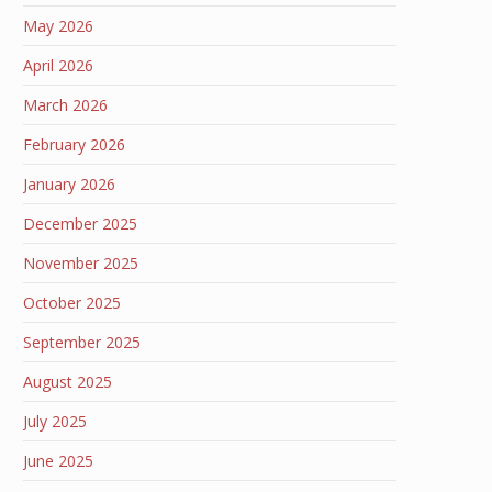
May 2026
April 2026
March 2026
February 2026
January 2026
December 2025
November 2025
October 2025
September 2025
August 2025
July 2025
June 2025