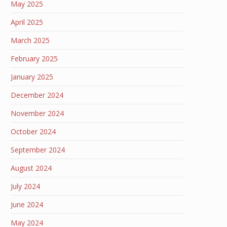
May 2025
April 2025
March 2025
February 2025
January 2025
December 2024
November 2024
October 2024
September 2024
August 2024
July 2024
June 2024
May 2024