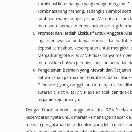
kombinasi kemenangan yang menguntungkan. Sim
kombinasi yang menang, sedangkan simbol scatte
tambahan yang mengasyikkan. Memahami cara ker
membantu pemain merencanakan strategi bermain 
Promosi dan Hadiah Eksklusif untuk Anggota Kila
juga menawarkan berbagai promosi dan hadiah ek
deposit tambahan, kesempatan untuk mengikuti t
Menjadi anggota Kilat77 VIP tidak hanya memberik
memastikan bahwa pemain diberikan perhatian d
Pengalaman Bermain yang Mewah dan Terjamin 
bahwa setiap permainan disertifikasi dan dija
Generator) yang canggih untuk menjamin keadila
putaran di slot Kilat77 VIP adalah acak dan tida
terjamin kejujurannya.
Dengan fitur-fitur bonus unggulan ini, Kilat77 VIP tidak
kesempatan nyata untuk meraih kemenangan besar dal
mencari pengalaman berjudi online yang lebih dari sek
VIP, di mana setiap putaran adalah kesempatan untu