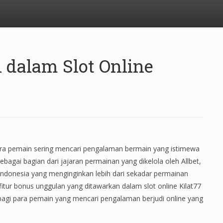
 dalam Slot Online
ara pemain sering mencari pengalaman bermain yang istimewa
agai bagian dari jajaran permainan yang dikelola oleh Allbet,
di Indonesia yang menginginkan lebih dari sekadar permainan
 fitur bonus unggulan yang ditawarkan dalam slot online Kilat77
 bagi para pemain yang mencari pengalaman berjudi online yang