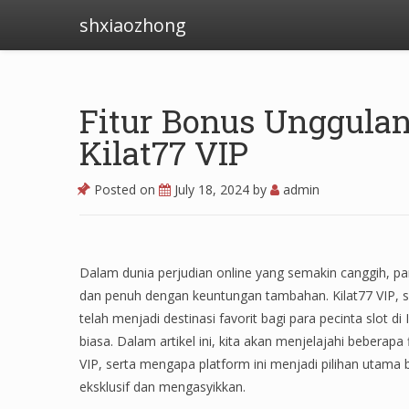
shxiaozhong
Fitur Bonus Unggulan
Kilat77 VIP
Posted on
July 18, 2024
by
admin
Dalam dunia perjudian online yang semakin canggih, p
dan penuh dengan keuntungan tambahan. Kilat77 VIP, seb
telah menjadi destinasi favorit bagi para pecinta slot 
biasa. Dalam artikel ini, kita akan menjelajahi beberapa
VIP, serta mengapa platform ini menjadi pilihan utama
eksklusif dan mengasyikkan.