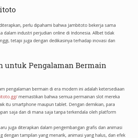
itoto
 diterapkan, perlu dipahami bahwa Jambitoto bekerja sama
dalam industri perjudian online di Indonesia. Allbet tidak
ggi, tetapi juga dengan dedikasinya terhadap inovasi dan
h untuk Pengalaman Bermain
lam pengalaman bermain di era modern ini adalah ketersediaan
itoto.gg/
memastikan bahwa semua permainan slot mereka
baik itu smartphone maupun tablet. Dengan demikian, para
pan saja dan di mana saja tanpa terkendala oleh platform
baru juga diterapkan dalam pengembangan grafis dan animasi
ng dengan tampilan yang menarik, animasi yang halus, dan efek