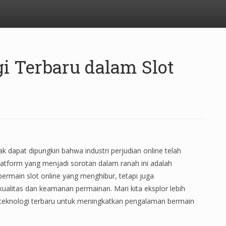
i Terbaru dalam Slot
k dapat dipungkiri bahwa industri perjudian online telah
latform yang menjadi sorotan dalam ranah ini adalah
rmain slot online yang menghibur, tetapi juga
ualitas dan keamanan permainan. Mari kita eksplor lebih
eknologi terbaru untuk meningkatkan pengalaman bermain