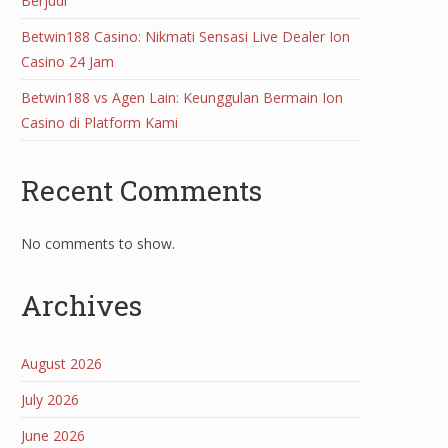
Berjudi
Betwin188 Casino: Nikmati Sensasi Live Dealer Ion
Casino 24 Jam
Betwin188 vs Agen Lain: Keunggulan Bermain Ion
Casino di Platform Kami
Recent Comments
No comments to show.
Archives
August 2026
July 2026
June 2026