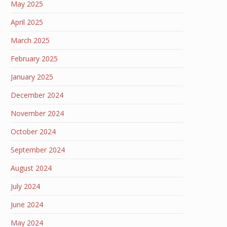
May 2025
April 2025
March 2025
February 2025
January 2025
December 2024
November 2024
October 2024
September 2024
August 2024
July 2024
June 2024
May 2024