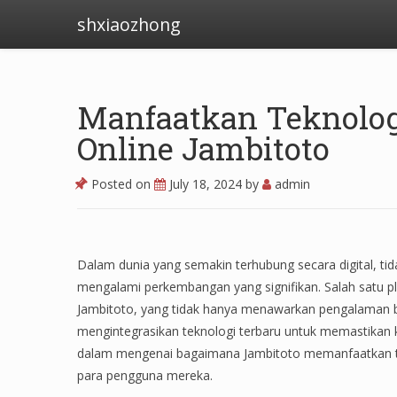
shxiaozhong
Manfaatkan Teknolog
Online Jambitoto
Posted on
July 18, 2024
by
admin
Dalam dunia yang semakin terhubung secara digital, tida
mengalami perkembangan yang signifikan. Salah satu p
Jambitoto, yang tidak hanya menawarkan pengalaman be
mengintegrasikan teknologi terbaru untuk memastikan k
dalam mengenai bagaimana Jambitoto memanfaatkan t
para pengguna mereka.