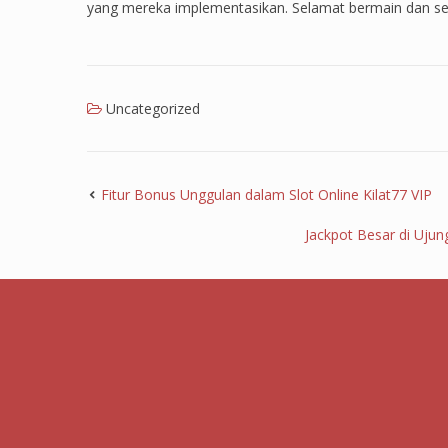
yang mereka implementasikan. Selamat bermain dan se
Uncategorized
Fitur Bonus Unggulan dalam Slot Online Kilat77 VIP
Jackpot Besar di Uju