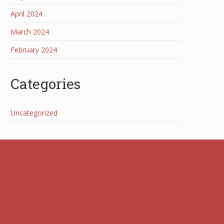
April 2024
March 2024
February 2024
Categories
Uncategorized