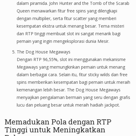
dalam piramida. John Hunter and the Tomb of the Scarab
Queen menawarkan fitur free spins yang dilengkapi
dengan multiplier, serta fitur scatter yang memberi
kesempatan ekstra untuk menang besar. Tema misteri
dan RTP tinggi membuat slot ini sangat menarik bagi
pemain yang ingin mengeksplorasi dunia Mesir.
The Dog House Megaways
Dengan RTP 96,55%, slot ini menggunakan mekanisme
Megaways yang memungkinkan pemain untuk menang
dalam berbagai cara. Selain itu, fitur sticky wilds dan free
spins memberikan kesempatan bagi pemain untuk meraih
kemenangan lebih besar. The Dog House Megaways
menyajikan pengalaman bermain yang seru dengan grafis
lucu dan peluang besar untuk meraih hadiah jackpot.
Memadukan Pola dengan RTP
Tinggi untuk Meningkatkan