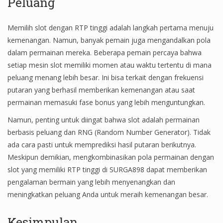
Peluang
Memilih slot dengan RTP tinggi adalah langkah pertama menuju
kemenangan. Namun, banyak pemain juga mengandalkan pola
dalam permainan mereka. Beberapa pemain percaya bahwa
setiap mesin slot memiliki momen atau waktu tertentu di mana
peluang menang lebih besar. Ini bisa terkait dengan frekuensi
putaran yang berhasil memberikan kemenangan atau saat
permainan memasuki fase bonus yang lebih menguntungkan.
Namun, penting untuk diingat bahwa slot adalah permainan
berbasis peluang dan RNG (Random Number Generator). Tidak
ada cara pasti untuk memprediksi hasil putaran berikutnya.
Meskipun demikian, mengkombinasikan pola permainan dengan
slot yang memiliki RTP tinggi di SURGA898 dapat memberikan
pengalaman bermain yang lebih menyenangkan dan
meningkatkan peluang Anda untuk meraih kemenangan besar.
Kesimpulan