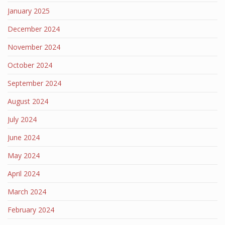
January 2025
December 2024
November 2024
October 2024
September 2024
August 2024
July 2024
June 2024
May 2024
April 2024
March 2024
February 2024