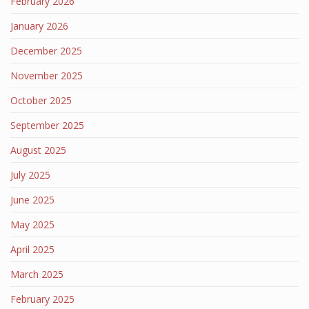
February 2026
January 2026
December 2025
November 2025
October 2025
September 2025
August 2025
July 2025
June 2025
May 2025
April 2025
March 2025
February 2025