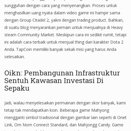
sungguhan dengan cara yang menyenangkan. Proses untuk
menghasilkan uang nyata dalam video game ini hampir sama
dengan Group Citadel 2, yakni dengan trading product. Bahkan,
di suatu blog menyarankan pemain untuk menjualnya di Heavy
steam Community Market. Meskipun cara ini sedikit rumit, tetapi
ini adalah cara terbaik untuk menjual thing dari karakter Dota 2
Anda. TapCoin memiliki banyak sekali misi yang harus Anda
selesaikan.
Oikn: Pembangunan Infrastruktur
Sentuh Kawasan Investasi Di
Sepaku
Jadi, walau menyelesaikan permainan dengan skor banyak, kami
tetap tak mendapatkan koin. Beberapa game Mahyong
mengganti simbol tradisional dengan gambar lain seperti di Onet
Link, Om Nom Connect Standard, dan Mahjongg Candy. Game