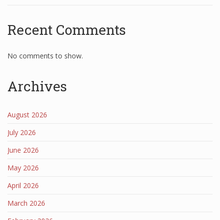
Recent Comments
No comments to show.
Archives
August 2026
July 2026
June 2026
May 2026
April 2026
March 2026