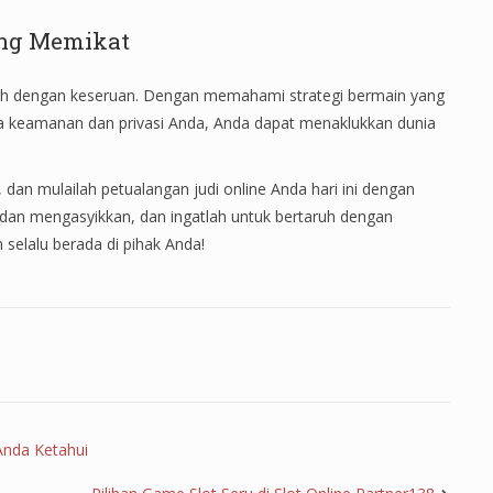
ang Memikat
nuh dengan keseruan. Dengan memahami strategi bermain yang
aga keamanan dan privasi Anda, Anda dapat menaklukkan dunia
a, dan mulailah petualangan judi online Anda hari ini dengan
an mengasyikkan, dan ingatlah untuk bertaruh dengan
selalu berada di pihak Anda!
 Anda Ketahui