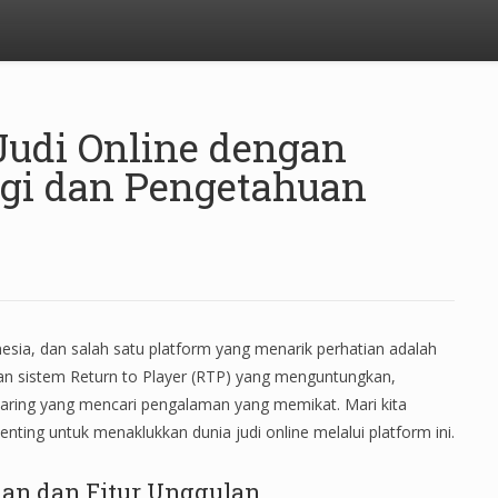
udi Online dengan
egi dan Pengetahuan
esia, dan salah satu platform yang menarik perhatian adalah
n sistem Return to Player (RTP) yang menguntungkan,
daring yang mencari pengalaman yang memikat. Mari kita
enting untuk menaklukkan dunia judi online melalui platform ini.
an dan Fitur Unggulan