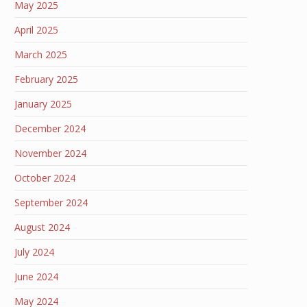
May 2025
April 2025
March 2025
February 2025
January 2025
December 2024
November 2024
October 2024
September 2024
August 2024
July 2024
June 2024
May 2024