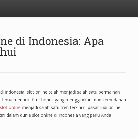
ine di Indonesia: Apa
hui
di Indonesia, slot online telah menjadi salah satu permainan
ai tema menarik, fitur bonus yang menggiurkan, dan kemudahan
slot online
menjadi salah satu tren terkini di pasar judi online
ini dalam dunia slot online di Indonesia yang perlu Anda