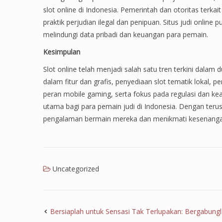
slot online di Indonesia. Pemerintah dan otoritas terka
praktik perjudian ilegal dan penipuan. Situs judi onli
melindungi data pribadi dan keuangan para pemain.
Kesimpulan
Slot online telah menjadi salah satu tren terkini dalam 
dalam fitur dan grafis, penyediaan slot tematik lokal, 
peran mobile gaming, serta fokus pada regulasi dan ke
utama bagi para pemain judi di Indonesia. Dengan teru
pengalaman bermain mereka dan menikmati kesenangan 
Uncategorized
Bersiaplah untuk Sensasi Tak Terlupakan: Bergabung