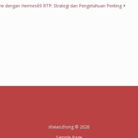
ine dengan Hermes69 RTP: Strategi dan Pengetahuan Penting
shxiaozhong © 2026
Sample Page