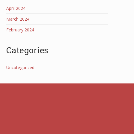
April 2024
March 2024
February 2024
Categories
Uncategorized