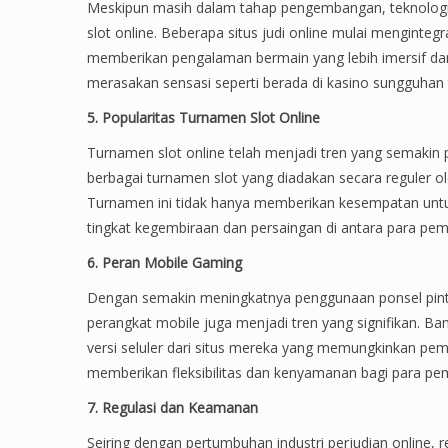
Meskipun masih dalam tahap pengembangan, teknologi Vi
slot online. Beberapa situs judi online mulai menginte
memberikan pengalaman bermain yang lebih imersif dan
merasakan sensasi seperti berada di kasino sungguhan
5. Popularitas Turnamen Slot Online
Turnamen slot online telah menjadi tren yang semakin p
berbagai turnamen slot yang diadakan secara reguler ol
Turnamen ini tidak hanya memberikan kesempatan unt
tingkat kegembiraan dan persaingan di antara para pem
6. Peran Mobile Gaming
Dengan semakin meningkatnya penggunaan ponsel pintar
perangkat mobile juga menjadi tren yang signifikan. Ba
versi seluler dari situs mereka yang memungkinkan pema
memberikan fleksibilitas dan kenyamanan bagi para pe
7. Regulasi dan Keamanan
Seiring dengan pertumbuhan industri perjudian online,