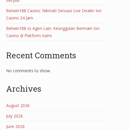
Berjudi
Betwin188 Casino: Nikmati Sensasi Live Dealer Ion
Casino 24 Jam
Betwin188 vs Agen Lain: Keunggulan Bermain Ion
Casino di Platform Kami
Recent Comments
No comments to show.
Archives
August 2026
July 2026
June 2026