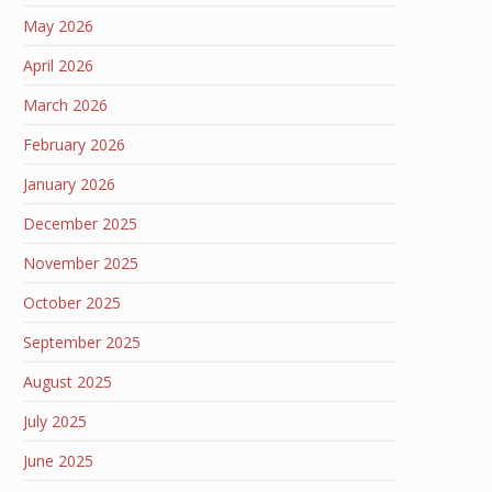
May 2026
April 2026
March 2026
February 2026
January 2026
December 2025
November 2025
October 2025
September 2025
August 2025
July 2025
June 2025