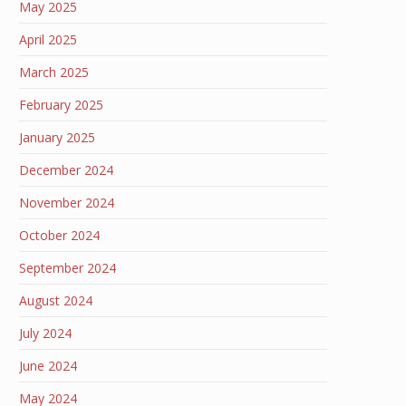
May 2025
April 2025
March 2025
February 2025
January 2025
December 2024
November 2024
October 2024
September 2024
August 2024
July 2024
June 2024
May 2024