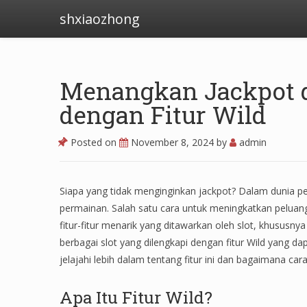
shxiaozhong
Menangkan Jackpot d
dengan Fitur Wild
Posted on
November 8, 2024
by
admin
Siapa yang tidak menginginkan jackpot? Dalam dunia perj
permainan. Salah satu cara untuk meningkatkan pelua
fitur-fitur menarik yang ditawarkan oleh slot, khususnya 
berbagai slot yang dilengkapi dengan fitur Wild yang d
jelajahi lebih dalam tentang fitur ini dan bagaimana c
Apa Itu Fitur Wild?