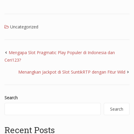
Uncategorized
Mengapa Slot Pragmatic Play Populer di Indonesia dan
Ceri123?
Menangkan Jackpot di Slot SuntikRTP dengan Fitur Wild
Search
Search
Recent Posts