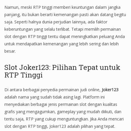
Namun, meski RTP tinggi memberi keuntungan dalam jangka
panjang, itu bukan berarti kemenangan pasti akan datang begitu
saja. Seperti halnya dunia perjudian lainnya, ada faktor
keberuntungan yang selalu terlibat. Tetapi memilih permainan
slot dengan RTP tinggi tentu dapat meningkatkan peluang Anda
untuk mendapatkan kemenangan yang lebih sering dan lebih
besar.
Slot Joker123: Pilihan Tepat untuk
RTP Tinggi
Di antara berbagai penyedia permainan judi online,
Joker123
adalah nama yang sudah tidak asing lagi. Platform ini
menyediakan berbagai jenis permainan slot dengan kualitas
grafis yang mengagumkan, gameplay yang mudah diikuti, dan
tentu saja, RTP yang cukup menguntungkan. Jika Anda mencari
slot dengan RTP tinggi, Joker123 adalah pilihan yang tepat.