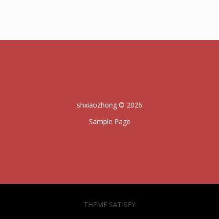
shxiaozhong © 2026
Sample Page
THEME SATISFY