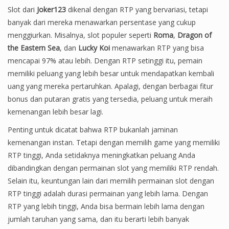
Slot dari
Joker123
dikenal dengan RTP yang bervariasi, tetapi
banyak dari mereka menawarkan persentase yang cukup
menggiurkan. Misalnya, slot populer seperti
Roma
,
Dragon of
the Eastern Sea
, dan
Lucky Koi
menawarkan RTP yang bisa
mencapai 97% atau lebih. Dengan RTP setinggi itu, pemain
memiliki peluang yang lebih besar untuk mendapatkan kembali
uang yang mereka pertaruhkan. Apalagi, dengan berbagai fitur
bonus dan putaran gratis yang tersedia, peluang untuk meraih
kemenangan lebih besar lagi.
Penting untuk dicatat bahwa RTP bukanlah jaminan
kemenangan instan. Tetapi dengan memilih game yang memiliki
RTP tinggi, Anda setidaknya meningkatkan peluang Anda
dibandingkan dengan permainan slot yang memiliki RTP rendah.
Selain itu, keuntungan lain dari memilih permainan slot dengan
RTP tinggi adalah durasi permainan yang lebih lama. Dengan
RTP yang lebih tinggi, Anda bisa bermain lebih lama dengan
jumlah taruhan yang sama, dan itu berarti lebih banyak