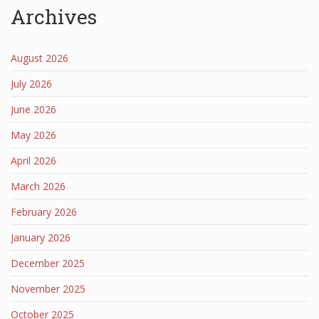
Archives
August 2026
July 2026
June 2026
May 2026
April 2026
March 2026
February 2026
January 2026
December 2025
November 2025
October 2025