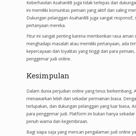
Keberhasilan Asahan88 juga tidak terlepas dari dukung
ini memiliki komunitas pemain yang aktif dan saling 
Dukungan pelanggan Asahan88 juga sangat responsif,
pertanyaan mereka.
Fitur ini sangat penting karena memberikan rasa aman
menghadapi masalah atau memiliki pertanyaan, ada ti
kepercayaan dan loyalitas yang tinggi dari para pemain
penggemar judi online.
Kesimpulan
Dalam dunia perjudian online yang terus berkembang, 
menawarkan lebih dari sekadar permainan biasa. Dengan
terlupakan, dan dukungan pelanggan yang luar biasa, A
para penggemar judi. Platform ini bukan hanya sekadar
penuh warna dan kegembiraan.
Bagi siapa saja yang mencari pengalaman judi online