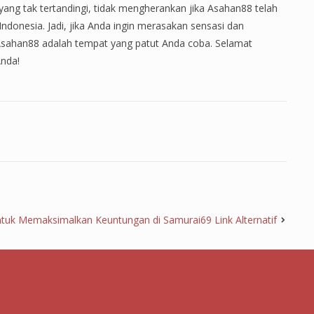
yang tak tertandingi, tidak mengherankan jika Asahan88 telah
Indonesia. Jadi, jika Anda ingin merasakan sensasi dan
sahan88 adalah tempat yang patut Anda coba. Selamat
nda!
tuk Memaksimalkan Keuntungan di Samurai69 Link Alternatif