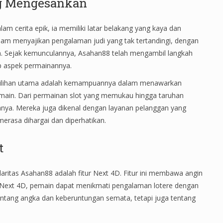
ng Mengesankan
am cerita epik, ia memiliki latar belakang yang kaya dan
lam menyajikan pengalaman judi yang tak tertandingi, dengan
n. Sejak kemunculannya, Asahan88 telah mengambil langkah
ap aspek permainannya.
pilihan utama adalah kemampuannya dalam menawarkan
emain. Dari permainan slot yang memukau hingga taruhan
nya. Mereka juga dikenal dengan layanan pelanggan yang
erasa dihargai dan diperhatikan.
t
aritas Asahan88 adalah fitur Next 4D. Fitur ini membawa angin
n Next 4D, pemain dapat menikmati pengalaman lotere dengan
entang angka dan keberuntungan semata, tetapi juga tentang