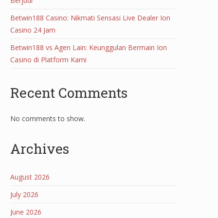
Berjudi
Betwin188 Casino: Nikmati Sensasi Live Dealer Ion
Casino 24 Jam
Betwin188 vs Agen Lain: Keunggulan Bermain Ion
Casino di Platform Kami
Recent Comments
No comments to show.
Archives
August 2026
July 2026
June 2026