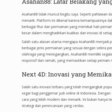
Asahan88: Latar Belakang ya
Asahan88 tidak muncul begitu saja. Seperti pahlawan dal
menarik. Platform ini dikenal karena kemampuannya da
berbagai fitur dan permainan yang memikat hati pemai
besar dalam menghadirkan kualitas dan inovasi di seti
Salah satu alasan utama mengapa Asahan88 menjadi 
berbagai jenis permainan yang sesuai dengan selera p
olahraga yang menegangkan, Asahan88 memiliki segala
responsif dan ramah, yang memastikan setiap pemain m
Next 4D: Inovasi yang Memika
Salah satu inovasi terbaru yang telah mengangkat popul
segar bagi penggemar judi online di Indonesia. Denga
cara yang lebih modern dan menarik. Ini bukan hanya t
strategi dan perencanaan yang cerdas.