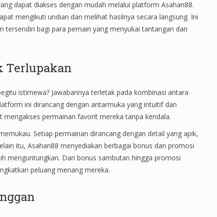
yang dapat diakses dengan mudah melalui platform Asahan88.
pat mengikuti undian dan melihat hasilnya secara langsung. Ini
 tersendiri bagi para pemain yang menyukai tantangan dan
k Terlupakan
itu istimewa? Jawabannya terletak pada kombinasi antara
atform ini dirancang dengan antarmuka yang intuitif dan
 mengakses permainan favorit mereka tanpa kendala.
 memukau. Setiap permainan dirancang dengan detail yang apik,
lain itu, Asahan88 menyediakan berbagai bonus dan promosi
bih menguntungkan. Dari bonus sambutan hingga promosi
ningkatkan peluang menang mereka.
anggan