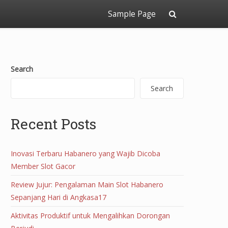
Sample Page
Search
Search
Recent Posts
Inovasi Terbaru Habanero yang Wajib Dicoba
Member Slot Gacor
Review Jujur: Pengalaman Main Slot Habanero
Sepanjang Hari di Angkasa17
Aktivitas Produktif untuk Mengalihkan Dorongan