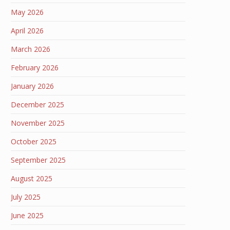
May 2026
April 2026
March 2026
February 2026
January 2026
December 2025
November 2025
October 2025
September 2025
August 2025
July 2025
June 2025