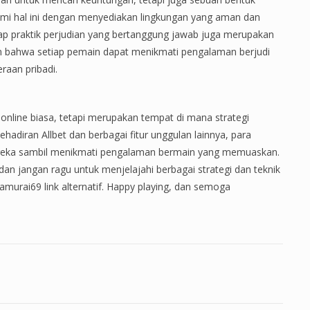
hami hal ini dengan menyediakan lingkungan yang aman dan
 praktik perjudian yang bertanggung jawab juga merupakan
kan bahwa setiap pemain dapat menikmati pengalaman berjudi
raan pribadi.
i online biasa, tetapi merupakan tempat di mana strategi
iran Allbet dan berbagai fitur unggulan lainnya, para
eka sambil menikmati pengalaman bermain yang memuaskan.
dan jangan ragu untuk menjelajahi berbagai strategi dan teknik
urai69 link alternatif. Happy playing, dan semoga