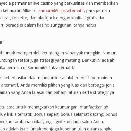
penyedia permainan live casino yang berkualitas dan memberikan
 kehadiran Allbet di
samurai69 link alternatif
, para pemain
arat, roulette, dan blackjack dengan kualitas grafis dan
ti berada di dalam kasino sungguhan, tanpa harus
if
alah untuk memperoleh keuntungan sebanyak mungkin. Namun,
untungan tetapi juga strategi yang matang. Berikut ini adalah
a bermain di Samurai69 link alternatif:
nci keberhasilan dalam judi online adalah memilih permainan
lternatif, Anda memiliki pilihan yang luas dari berbagai jenis
ainan yang Anda kuasai dan pahami aturan serta strateginya
satu cara untuk meningkatkan keuntungan, manfaatkanlah
9 link alternatif. Bonus seperti bonus selamat datang, bonus
erikan tambahan nilai yang signifikan pada saldo Anda.
wab adalah kunci untuk menjaga keberlanjutan dalam jangka