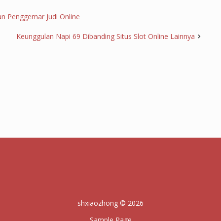
n Penggemar Judi Online
Keunggulan Napi 69 Dibanding Situs Slot Online Lainnya
shxiaozhong © 2026
Sample Page