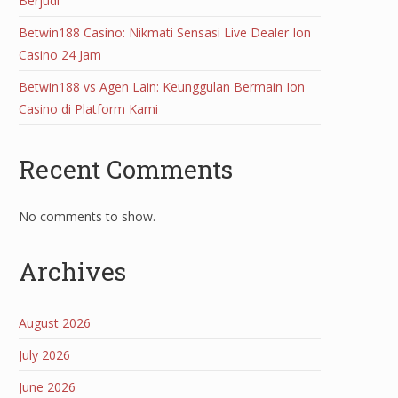
Berjudi
Betwin188 Casino: Nikmati Sensasi Live Dealer Ion
Casino 24 Jam
Betwin188 vs Agen Lain: Keunggulan Bermain Ion
Casino di Platform Kami
Recent Comments
No comments to show.
Archives
August 2026
July 2026
June 2026