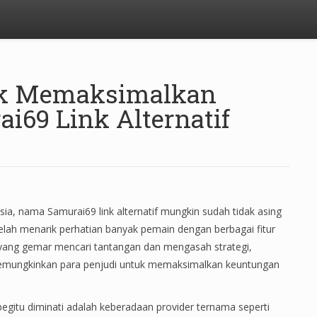
uk Memaksimalkan
i69 Link Alternatif
sia, nama Samurai69 link alternatif mungkin sudah tidak asing
i telah menarik perhatian banyak pemain dengan berbagai fitur
yang gemar mencari tantangan dan mengasah strategi,
memungkinkan para penjudi untuk memaksimalkan keuntungan
begitu diminati adalah keberadaan provider ternama seperti