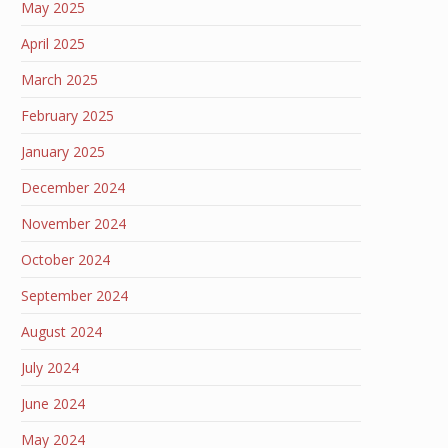
May 2025
April 2025
March 2025
February 2025
January 2025
December 2024
November 2024
October 2024
September 2024
August 2024
July 2024
June 2024
May 2024