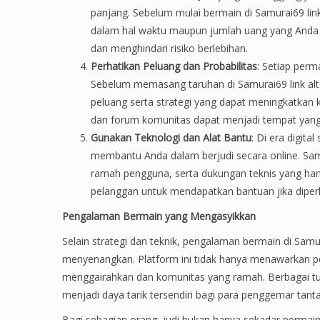
panjang. Sebelum mulai bermain di Samurai69 link a
dalam hal waktu maupun jumlah uang yang Anda i
dan menghindari risiko berlebihan.
Perhatikan Peluang dan Probabilitas
: Setiap perm
Sebelum memasang taruhan di Samurai69 link al
peluang serta strategi yang dapat meningkatka
dan forum komunitas dapat menjadi tempat yang b
Gunakan Teknologi dan Alat Bantu
: Di era digita
membantu Anda dalam berjudi secara online. Samu
ramah pengguna, serta dukungan teknis yang handa
pelanggan untuk mendapatkan bantuan jika diper
Pengalaman Bermain yang Mengasyikkan
Selain strategi dan teknik, pengalaman bermain di Samur
menyenangkan. Platform ini tidak hanya menawarkan per
menggairahkan dan komunitas yang ramah. Berbagai tu
menjadi daya tarik tersendiri bagi para penggemar tant
Bagi sebagian orang, judi bukan hanya sekadar permai