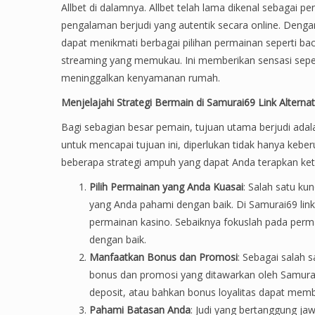
Allbet di dalamnya. Allbet telah lama dikenal sebagai 
pengalaman berjudi yang autentik secara online. Dengan
dapat menikmati berbagai pilihan permainan seperti bacc
streaming yang memukau. Ini memberikan sensasi seper
meninggalkan kenyamanan rumah.
Menjelajahi Strategi Bermain di Samurai69 Link Alternat
Bagi sebagian besar pemain, tujuan utama berjudi ad
untuk mencapai tujuan ini, diperlukan tidak hanya keber
beberapa strategi ampuh yang dapat Anda terapkan ketik
Pilih Permainan yang Anda Kuasai
: Salah satu ku
yang Anda pahami dengan baik. Di Samurai69 link a
permainan kasino. Sebaiknya fokuslah pada perm
dengan baik.
Manfaatkan Bonus dan Promosi
: Sebagai salah 
bonus dan promosi yang ditawarkan oleh Samurai6
deposit, atau bahkan bonus loyalitas dapat memb
Pahami Batasan Anda
: Judi yang bertanggung ja